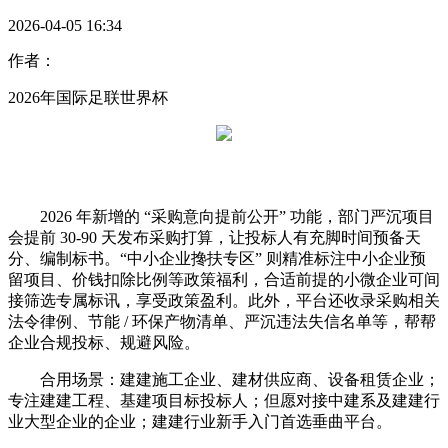
2026-04-05 16:34
作者：
2026年国际足联世界杯
2026 年新增的 “采购意向提前公开” 功能，部门严沉项目
会提前 30-90 天发布采购打算，让投标人有充脚时间预备天
分、编制标书。“中小企业搀扶专区” 则精准标注中小企业预
留项目、价钱扣除比例等政策福利，合适前提的小微企业可间
接筛选专属标讯，享受政策盈利。此外，平台还收录采购相关
法令律例、节能 / 环保产物清单、严沉违法失信名单等，帮帮
企业合规投标、规避风险。
合用场景：建建施工企业、建材供应商、设备租赁企业；
专注建建工程、基建项目标投标人；但愿对接中建系及建建行
业大型企业的企业；建建行业新手入门首选垂曲平台。