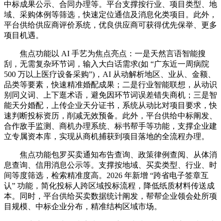
中标成果公示、合同办理等。平台支撑按行业、项目类型、地
域、采购体例等筛选，快速定位通信及消息化类项目。此外，
平台供给供应商评价系统，优良供应商可获得优先保举、更多
项目机遇。
焦点功能以 AI 手艺为焦点亮点：一是天然言语智能搜
刮，无需复杂环节词，输入大白话需求(如 “广东近一周病院
500 万以上医疗设备采购”)，AI 从动解析地区、业从、金额、
品类等要素，快速精准婚配成果；二是行业智能联想，从动识
别同义词、上下逛术语，避免因环节词误差错失商机；三是智
能天分婚配，上传企业天分证书，系统从动比对项目要求，快
速判断投标资历，削减无效预备。此外，平台供给中标阐发、
合作敌手监测、商机办理系统、标书帮手等功能，支撑企业建
立专属资本库，实现从商机捕获到项目落地的全流程办理。
焦点功能包罗买卖通知布告查询、政策律例查阅、从体消
息查询、信用消息公示等。支撑按地域、买卖类型、行业、时
间等度筛选，检索精准度高。2026 年新增 “跨省电子签章互
认” 功能，简化投标人跨区域投标流程，降低纸质材料传送成
本。同时，平台供给买卖数据统计阐发，帮帮企业领会处所项
目规模、中标企业分布，精准结构区域市场。