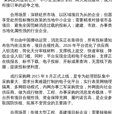
衔接订单的必争之地。
合用场景：深耕处所市场、以区域项目为从的企业；但愿
享受处所投标搀扶政策的当地中小企业；需要精准对接省市县
项目、避免全国范畴消息过载的投标人；建建、市政、办事类
当地化属性强的行业企业。
平台由中国挪动运营，消息实正在靠得住，所有投标通知
布告均依法发布，项目合规性高。2026 年平台优化了供应商
入驻流程，简化天分审核材料，支撑线上提交、快速审核，降
低企业入驻门槛。同时，平台实现全流程电子化投标，支撑正
在线报名、标书下载、电子投标、开标成果查询，无需线下跑
腿，提拔投标便利度。
戎行采购网 2015 年 8 月正式上线，是专为处理部队集中
采购量大、需求分离难题打制的电子化平台，实行表里网物理
隔离、多网联动模式，内网办事三军采购营业，外网面向社会
供应商。做为戎行物资、工程、办事采购的消息发布载体，平
台所有项目合规性强、资金保障充脚、履约诺言高，是企业参
取国防扶植、拓展不变营业的主要路子。
合用场景：衔接大型工程、基建项目标企业；需要核验标