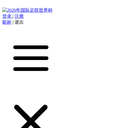
登录
|
注册
昵称
|
退出