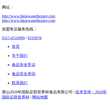
网址：
http://www.hknewagetherapy.com
http://www.hknewagetherapy.com
加盟售后服务热线：
0315-6510999
/
6510978
首页
关于我们
食品安全常识
食品安全资讯
联系我们
唐山2026年国际足联世界杯食品有限公司 |
技术支持：2026年
国际足联世界杯
|
网站地图