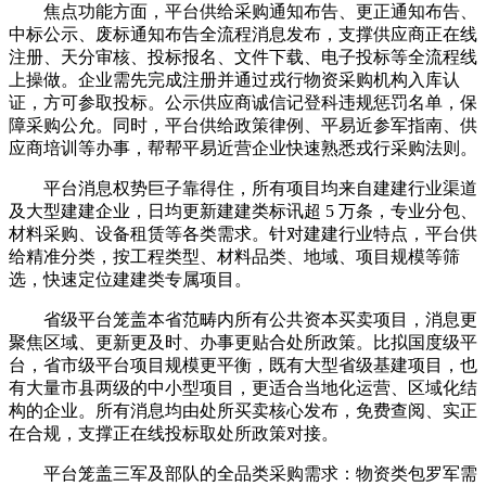
焦点功能方面，平台供给采购通知布告、更正通知布告、
中标公示、废标通知布告全流程消息发布，支撑供应商正在线
注册、天分审核、投标报名、文件下载、电子投标等全流程线
上操做。企业需先完成注册并通过戎行物资采购机构入库认
证，方可参取投标。公示供应商诚信记登科违规惩罚名单，保
障采购公允。同时，平台供给政策律例、平易近参军指南、供
应商培训等办事，帮帮平易近营企业快速熟悉戎行采购法则。
平台消息权势巨子靠得住，所有项目均来自建建行业渠道
及大型建建企业，日均更新建建类标讯超 5 万条，专业分包、
材料采购、设备租赁等各类需求。针对建建行业特点，平台供
给精准分类，按工程类型、材料品类、地域、项目规模等筛
选，快速定位建建类专属项目。
省级平台笼盖本省范畴内所有公共资本买卖项目，消息更
聚焦区域、更新更及时、办事更贴合处所政策。比拟国度级平
台，省市级平台项目规模更平衡，既有大型省级基建项目，也
有大量市县两级的中小型项目，更适合当地化运营、区域化结
构的企业。所有消息均由处所买卖核心发布，免费查阅、实正
在合规，支撑正在线投标取处所政策对接。
平台笼盖三军及部队的全品类采购需求：物资类包罗军需