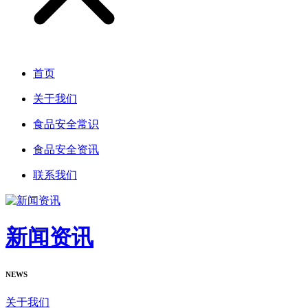
首页
关于我们
食品安全常识
食品安全资讯
联系我们
新闻资讯
NEWS
关于我们