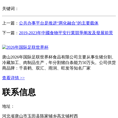
关键词：
上一篇：
公共办事平台是推进“两化融合”的主要载体
下一篇：
2019-2023年中國食物平安行業競爭阐发及發展前景
唐山2026年国际足联世界杯食品有限公司主要从事生猪分割、
冷藏加工、肉制品生产，年分割猪白条能力50万头。公司供货
商品牌：千喜鹤、双汇、雨润、旺发等知名厂家
查看详情 >>
联系信息
地址：
河北省唐山市玉田县陈家铺乡高文铺村西