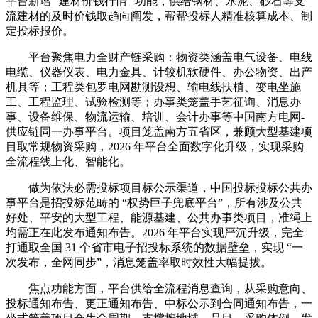
平台新增 “建材价钱行情” 功能，供给钢材、水泥、砂石等支
流建材的及时价钱取趋向阐发，帮帮投标人精准核算成本、制
定投标报价。
平台聚焦电力全财产链采购：物资类涵盖电气设备、电线
电缆、仪器仪表、电力金具、计较机软硬件、办公物资、出产
机具等；工程类包罗电网勘测设想、输电线扶植、变电坐施
工、工程监理、试验检测等；办事类笼盖手艺征询、消息办
事、设备维保、物流运输、培训、会计办事等中国南方电网-
供应链同一办事平台。项目笼盖南方五省区，兼顾大型基建项
目取常规物资采购，2026 年平台全面数字化升级，实现采购
全流程线上化、智能化。
做为依法必需投标项目标公示渠道，中国投标投标公共办
事平台是招投标范畴的 “权势巨子兜底平台”，所有涉及公共
好处、平安的大型工程、能源基建、公共办事类项目，准绳上
均需正在此发布通知布告。2026 年平台实现严沉升级，完全
打通取全国 31 个省市电子招投标系统的数据壁垒，实现 “一
次发布，全网同步”，消息笼盖率取时效性大幅提拔。
焦点功能方面，平台供给全流程消息查询，从采购意向、
投标通知布告、更正通知布告、中标公示到合同通知布告，一