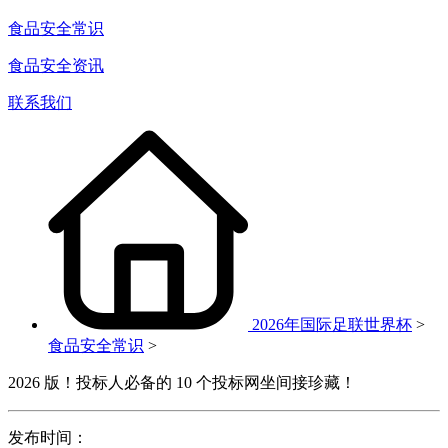
食品安全常识
食品安全资讯
联系我们
2026年国际足联世界杯
>
食品安全常识
>
2026 版！投标人必备的 10 个投标网坐间接珍藏！
发布时间：