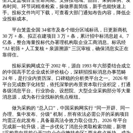
坐式笼盖项目全生命周期。支撑按地域、品目、采购体例、发
布时间、环节词精准检索，操做界面简练，新手也能快速上
手。投标文件均可下载，可查看大部门通知布告内容，降低企
业投标成本。
平台笼盖全国 34省市及各个细分区域标讯，日更新商机
30 万 + 条、拟正在建项目 3 万 + 条，累计招中标消息超 4。7
亿条，整合海量投标代办署理机构取企业工商消息。标讯经
“AI 初筛 + 人工复核 + 泉源溯源” 三沉审核，确保消息实正在
靠得住。
投标采购网成立于 2002 年，源自 1993 年六部委结合成立
的中国高手艺企业成长评价核心，深耕招投标消息办事范畴
24 年，是行业内资历深、口碑稳的分析类平台之一。2026 年
平台完成数字化转型，依托深挚的布景资本取行业积淀，打通
各级消息平台、行业协会、设想院、大型企业采购部分等大量
消息源，成为各行业找标的焦点枢纽。
做为采购的 “总入口”，中国采购网实行 “同一开辟、同一
办理、集中发布、分级” 机制，所有依法必需公开的采购项目
均需正在此发布，具备最高法令效力取公信力。2026 年平台
完成新一轮升级，进一步优化了消息分类取检索功能，新增
“采购意向提前公开”“中小企业搀扶专区” 两大焦点板块，成为