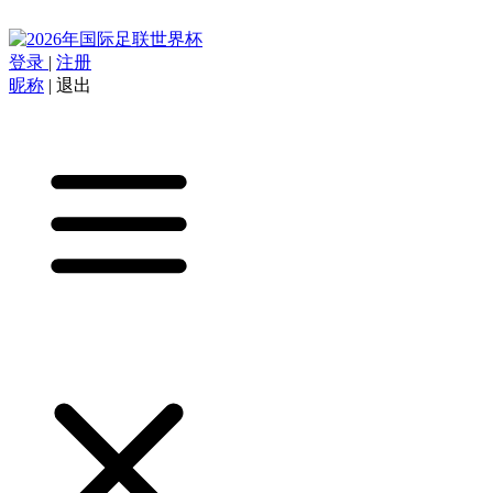
登录
|
注册
昵称
|
退出