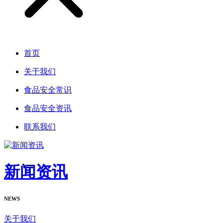
首页
关于我们
食品安全常识
食品安全资讯
联系我们
新闻资讯
NEWS
关于我们