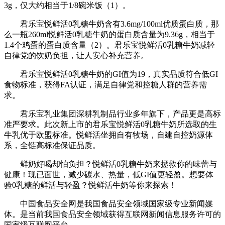
3g，仅大约相当于1/8碗米饭（1）。
君乐宝悦鲜活0乳糖牛奶含有3.6mg/100ml优质蛋白质，那
么一瓶260ml悦鲜活0乳糖牛奶的蛋白质含量为9.36g，相当于
1.4个鸡蛋的蛋白质含量（2）。君乐宝悦鲜活0乳糖牛奶减轻
自律党的饮奶负担，让人安心补充营养。
君乐宝悦鲜活0乳糖牛奶的GI值为19，真实品质符合低GI
食物标准，获得FA认证，满足自律党和控糖人群的营养需
求。
君乐宝乳业集团深耕乳制品行业多年旗下，产品更是高标
准严要求。此次新上市的君乐宝悦鲜活0乳糖牛奶所选取的生
牛乳优于欧盟标准。悦鲜活坐拥自有牧场，自建自控奶源体
系，全链高标准保证品质。
鲜奶好喝却怕负担？悦鲜活0乳糖牛奶来拯救你的味蕾与
健康！现已面世，减少碳水、热量，低GI值更轻盈。想要体
验0乳糖的鲜活与轻盈？悦鲜活牛奶等你来探索！
中国食品安全网是我国食品安全领域国家级专业新闻媒
体。是当前我国食品安全领域获得互联网新闻信息服务许可的
国家级互联网平台。