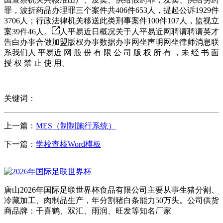
罪，波折药品办理罪三个案件共406件653人，提起公诉1929件
3706人；行政法律机关移送此类刑事案件100件107人，监视立
案39件46人。
人平易近日概况关于人平易近网聘请聘请英才
告白办事合做加盟版权办事数据办事网坐声明网坐律师消息联
系我们人 平易近 网 股 份 有 限 公 司 版 权 所 有 ，未 经 书 面
授 权 禁 止 使 用。
关键词：
上一篇：
MES（制制施行系统）
下一篇：
学校查核Word模板
唐山2026年国际足联世界杯食品有限公司主要从事生猪分割、
冷藏加工、肉制品生产，年分割猪白条能力50万头。公司供货
商品牌：千喜鹤、双汇、雨润、旺发等知名厂家