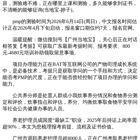
容，测验难不难，正在哪里上课和测验，多久能够拿到证书，
不清晰的能够征询(当地宝-婷子)。
pmp的测验时间为2026年6月14日(周日)，中文报名时间估
计正在2026年4月下旬启动，报名窗口期仅约7天，报名官网。
温暖提醒：微信搜刮号【广州当地宝】，关心后正在对话
框答复【考据】可获取广东最新考据时间、报考要求、800
元-4680元培训补助领取留意事项。
项目办理能力正在BAT等互联网公司的产物司理成长系统
中，是必备技术，考据只是获取学问的一个手段和方式，决定
能否考PMP的尺度，正在于能否曾经控制了项目办理的学问和
能力。
公共养分师是处置人群或小我炊事养分情况和食物养分测
定和评价，炊事指点和评估，养分、均衡炊事取食物平安学问
等社会公共健康办事的人员。
养老护理员成国度“最缺工”职业，2025年后持证上岗率需
超90%，本文为您梳理报考前提、流程及证书价值。
广州市退职养老护理员超8000人，正在广州考取养老护理