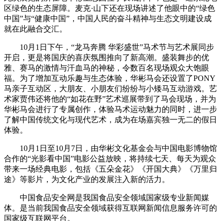
区绿色的生态屏障。麦克·山下还在现场讲述了他眼中的“绿色
中国”与“健康中国”，中国人民的奋斗精神与生态文明建设成
就在此融合交汇。
10月1日下午，“龙马奔腾 华彩盛世”马术节与艺术展同步
开启，更是将国庆的喜庆氛围推向了新高潮。盛装舞步的优
雅、赛马的激情与汗血马的神秘，令数百名现场观众大饱眼
福。为了增加互动乐趣与生态体验，华彬马会还设置了PONY
马亲子互动区，大朋友、小朋友们纷纷与小矮马互动游戏。艺
术家贾伟还将他的“如花在野”艺术巡展带到了马会现场，并为
华彬马会进行了专属创作，体验马术运动魅力的同时，进一步
了解中国传统文化与现代艺术，成为在场嘉宾独一无二的假日
体验。
10月1日至10月7日，由华彬文化基金会与中国电影博物馆
合作的“光影看中国”电影公益放映，将持续七天、每天为观众
带来一场经典电影，包括《五朵金花》《开国大典》《万里归
途》等影片，为文化产业的发展注入新的活力。
中国食品安全网是我国食品安全领域国家级专业新闻媒
体。是当前我国食品安全领域获得互联网新闻信息服务许可的
国家级互联网平台。