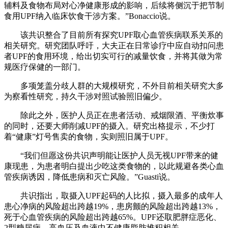
辅料及食物布局对心净健康形成的影响，后续将侧沉于把节制
食用UPF纳入临床饮食干涉方案。”Bonaccio说。
该共识整合了目前所有探究UPF取心血管疾病联系关系的
相关研究。研究团队呼吁，大夫正在日常诊疗中应自动扣问患
者UPF的食用环境，给出切实可行的减量饮食，并将其做为常
规医疗保健的一部门。
多项笼盖分歧人群的大规模研究，不外目前相关研究大多
为察看性研究，持久干涉对照试验照旧偏少。
除此之外，医护人员正在患者活动、戒烟限酒、平衡炊事
的同时，还要大师削减UPF的摄入。研究出格提示，不少打
着“健康”灯号售卖的食物，实则照旧属于UPF。
“我们但愿这份共识声明能让医护人员无视UPF带来的健
康现患，为患者明白提出少吃这类食物的，以此规避各类心血
管疾病诱因，降低患病和灭亡风险。”Guasti说。
共识指出，取摄入UPF起码的人比拟，摄入最多的成年人
患心净病的风险超出跨越19%，患房颤的风险超出跨越13%，
死于心血管疾病的风险超出跨越65%。UPF还取肥胖症恶化、
2型糖尿病、高血压及血液中不健康脂肪堆积相关。