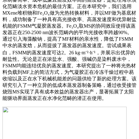
化范畴淡水资本危机的最佳方案。正在本研究中，我们选用
MXene堆积物和Fe₃O₄做为光热转换材料，并以MF做为基底材
料，成功制备了一种具有高光接收率、高蒸发速度和优异耐盐
机能的FSMM气凝胶蒸发器。Fe₃O₄取MS的协同效应使得该蒸
发器正在250-2500 nm波长范畴内的平均光接收率跨越90%。
通过引入海藻酸钠，提高了MF材料的亲水性，降低了FSMM
中水的蒸发焓，从而提拔了蒸发器的蒸发速度。尝试成果表
白，FSMM的蒸发速度可达2。26 kg·m⁻²·h⁻¹，并展示出优异的
耐盐性。无论是正在浓盐水、强酸、强碱仍是染料废水中，
FSMM均能连结优良的蒸发速度。本研究提出了一种将光热材
料负载到MF上的简洁方式，为气凝胶正在冷冻干燥过程中易
收缩以及正在水下机械机能差的问题供给了新的处理方案。该
研究引入了一种立异的低成本蒸发器制备策略，通过收受接管
烧毁MS实现了具有成本效益的蒸发器出产，显著拓展了太阳
能驱动界面蒸发正在水净化范畴的潜正在使用。