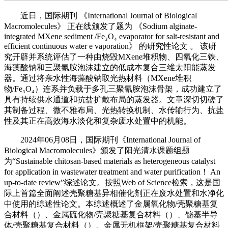
近日，国际期刊 《International Journal of Biological
Macromolecules》 正在线颁发了题为 《Sodium alginate-
integrated MXene sediment /Fe₃O₄ evaporator for salt-resistant and
efficient continuous water e vaporation》 的研究性论文 。 该研
究开辟并系统评估了一种由烧毁MXene堆积物、四氧化三铁、
海藻酸钠和三聚氰胺泡沫建立的低成本复合三维太阳能蒸发
器。通过将亲水性海藻酸钠取光热材料（MXene堆积
物/Fe₃O₄）连系并负载于多孔三聚氰胺泡沫骨架，成功建立了
具有持续供水通道和抗盐扩散布局的蒸发器。文章深切切磋了
其制备过程、微不雅布局、光热转换机制、水传输行为、抗盐
性及其正在高效海水淡化和复杂废水处置中的机能。
2024年06月08日，国际期刊《International Journal of
Biological Macromolecules》颁发了阳光清水课题组题
为“Sustainable chitosan-based materials as heterogeneous catalyst
for application in wastewater treatment and water purification！ An
up-to-date review”综述论文。按照Web of Science检索，这是国
际上首篇全面阐述壳聚糖基异相催化剂正在废水处置和水净化
中使用的综述性论文。本综述概述了金属氧化物/壳聚糖基复
合材料（）、金属硫化物/壳聚糖基复合材料（）、铋基半导
体/壳聚糖基复合材料（）、金属无机框架/壳聚糖基复合材料