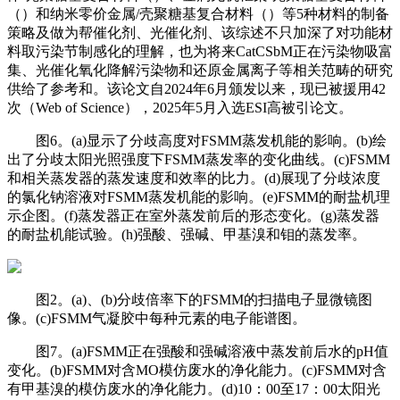
（）和纳米零价金属/壳聚糖基复合材料（）等5种材料的制备
策略及做为帮催化剂、光催化剂、该综述不只加深了对功能材
料取污染节制感化的理解，也为将来CatCSbM正在污染物吸富
集、光催化氧化降解污染物和还原金属离子等相关范畴的研究
供给了参考和。该论文自2024年6月颁发以来，现已被援用42
次（Web of Science），2025年5月入选ESI高被引论文。
图6。(a)显示了分歧高度对FSMM蒸发机能的影响。(b)绘
出了分歧太阳光照强度下FSMM蒸发率的变化曲线。(c)FSMM
和相关蒸发器的蒸发速度和效率的比力。(d)展现了分歧浓度
的氯化钠溶液对FSMM蒸发机能的影响。(e)FSMM的耐盐机理
示企图。(f)蒸发器正在室外蒸发前后的形态变化。(g)蒸发器
的耐盐机能试验。(h)强酸、强碱、甲基溴和钼的蒸发率。
图2。(a)、(b)分歧倍率下的FSMM的扫描电子显微镜图
像。(c)FSMM气凝胶中每种元素的电子能谱图。
图7。(a)FSMM正在强酸和强碱溶液中蒸发前后水的pH值
变化。(b)FSMM对含MO模仿废水的净化能力。(c)FSMM对含
有甲基溴的模仿废水的净化能力。(d)10：00至17：00太阳光