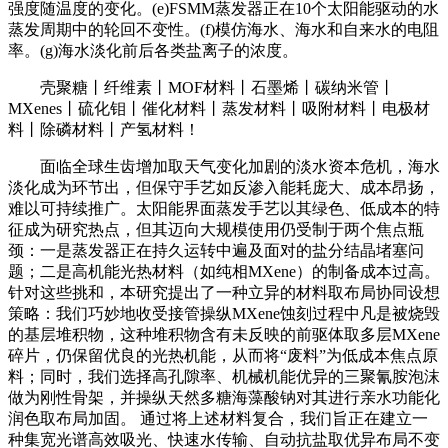
强度随温度的变化。(e)FSMM蒸发器正在10个太阳能驱动的水
蒸发周期中的轮回不变性。(f)模仿海水、海水和自来水的电阻
率。(g)海水淡化前后各类盐离子的浓度。
壳聚糖丨纤维素丨MOF材料丨石墨烯丨碳纳米管丨
MXenes丨硫化钼丨催化材料丨蒸发材料丨吸附材料丨电极材
料丨除磷材料丨产氢材料！
面临全球生齿增加取天气变化加剧的淡水资本危机，海水
淡化成为环节出，但保守手艺如反渗入能耗庞大、成本昂扬，
难以可持续推广。太阳能界面蒸发手艺以其绿色、低成本的特
征成为研究热点，但其迈向大规模使用仍受制于两个焦点瓶
颈：一是蒸发器正在持久运转中遍及面对的盐分结晶堵塞问
题；二是高机能光热材料（如纯相MXene）的制备成本过高。
针对这些挑和，本研究提出了一种立异的材料取布局协同设想
策略：我们巧妙地收受接管操纵MXene蚀刻过程中凡是被烧毁
的基层堆积物，这种堆积物含有未反映的前驱体取多层MXene
碎片，仍保留优良的光热机能，从而将“废料”为低成本焦点原
料；同时，我们选择高孔隙率、机械机能优异的三聚氰胺泡沫
做为刚性骨架，并操纵天然多糖海藻酸钠对其进行亲水功能化
润色取布局加固。 通过将上述材料复合，我们旨正在建立一
种集宽光谱高效吸光、快速水传输、自动抗盐取优异布局不变