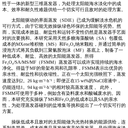
性于一体的新型三维蒸发器，为处理太阳能海水淡化中的成
本、效率和耐久性难题供给一个切实可行且敌对的处理方案。
太阳能驱动的界面蒸发（SDIE）已成为缓解淡水危机的
可行方式，由于它能无效操纵绿色环保的太阳能等劣势。然
而，实现成本效益、耐盐性和运转不变性仍然是蒸发器手艺面
对的次要挑和。本研究采用天然多糖海藻酸钠（SA）包覆低
成本的MXene堆积物（MS）和Fe₃O₄纳米颗粒，并通过简单的
浸泡方式将其负载到三聚氰胺泡沫（MF）基底上，制备了一
种低成本、耐盐、高效的太阳能蒸发器。所得
Fe₃O₄/SA/MS/MF（FSMM）蒸发器可以或许实现持续的海水
净化。得益于MF的骨架布局和孔隙率，FSMM表示出优异的
亲水性、耐盐性和抗收缩性。正在一个太阳光强映照下，蒸发
速度达到2。26 kg·m⁻²·h⁻¹；即便正在15 wt%的NaCl溶液中，
仍能连结1。94 kg·m⁻²·h⁻¹的相对较高蒸发速度 。 此外，
FSMM可使用于多种，例如含有染料废水和酸碱废水的。因
而，本研究充实操纵了MS和Fe₃O₄的低成本以及SA的亲水
性，为处理蒸发器碰到的盐堆集等挑和提出了一个切实可行的
方案。
操纵低成本且敌对的太阳能做为光热转换的能源供给，连
系制备简单、成本低廉且蒸发效率高的蒸发器，是处理海水淡