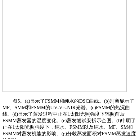
图5。(a)显示了FSMM和纯水的DSC曲线。(b)别离显示了
MF、SMM和FSMM的UV-Vis-NIR光谱。(c)FSMM的热沉曲
线。(d)显示了蒸发过程中正在1太阳光照强度下辐照前后
FSMM蒸发器的温度变化。(e)蒸发尝试安拆示企图。(f)申明了
正在1太阳光照强度下，纯水、FSMM以及纯水、MF、SM和
FSMM对蒸发机能的影响。(g)分歧蒸发面积对FSMM蒸发速度