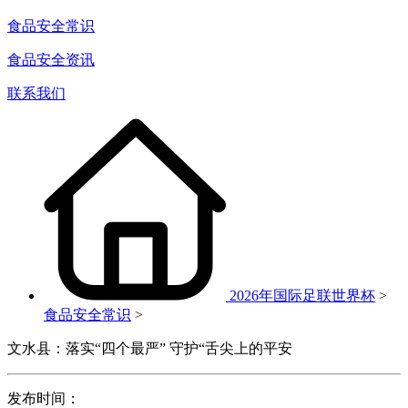
食品安全常识
食品安全资讯
联系我们
2026年国际足联世界杯
>
食品安全常识
>
文水县：落实“四个最严” 守护“舌尖上的平安
发布时间：