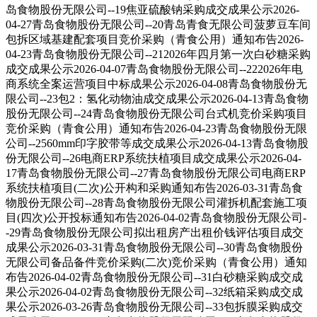
岛食物股份无限公司--19焦亚硫酸钠采购成交成果公示2026-
04-27青岛食物股份无限公司--20青岛青食无限公司菠萝豆车间
包拆区域基建配套项目竞价采购（青食公用）通知布告2026-
04-23青岛食物股份无限公司--212026年四月第一次白砂糖采购
成交成果公示2026-04-07青岛食物股份无限公司--222026年电
商系统全案运营项目中标成果公示2026-04-08青岛食物股份无
限公司--23包2：氢化动物油成交成果公示2026-04-13青岛食物
股份无限公司--24青岛食物股份无限公司台式机竞价采购项目
竞价采购（青食公用）通知布告2026-04-23青岛食物股份无限
公司--2560mm印字胶带等成交成果公示2026-04-13青岛食物股
份无限公司--26电商ERP系统扶植项目成交成果公示2026-04-
17青岛食物股份无限公司--27青岛食物股份无限公司电商ERP
系统扶植项目(二次)公开构和采购通知布告2026-03-31青岛食
物股份无限公司--28青岛食物股份无限公司灌拆机配套施工项
目(四次)公开投标通知布告2026-04-02青岛食物股份无限公司-
-29青岛食物股份无限公司拟出租房产出租价钱评估项目成交
成果公示2026-03-31青岛食物股份无限公司--30青岛食物股份
无限公司备品备件竞价采购(二次)竞价采购（青食公用）通知
布告2026-04-02青岛食物股份无限公司--31白砂糖采购成交成
果公示2026-04-02青岛食物股份无限公司--32纸箱采购成交成
果公示2026-03-26青岛食物股份无限公司--33包拆膜采购成交