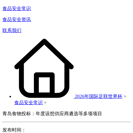
食品安全常识
食品安全资讯
联系我们
2026年国际足联世界杯
>
食品安全常识
>
青岛食物投标：年度设想供应商遴选等多项项目
发布时间：