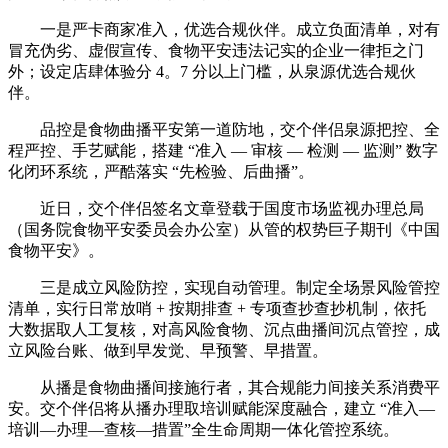
一是严卡商家准入，优选合规伙伴。成立负面清单，对有
冒充伪劣、虚假宣传、食物平安违法记实的企业一律拒之门
外；设定店肆体验分 4。7 分以上门槛，从泉源优选合规伙
伴。
品控是食物曲播平安第一道防地，交个伴侣泉源把控、全
程严控、手艺赋能，搭建 “准入 — 审核 — 检测 — 监测” 数字
化闭环系统，严酷落实 “先检验、后曲播”。
近日，交个伴侣签名文章登载于国度市场监视办理总局
（国务院食物平安委员会办公室）从管的权势巨子期刊《中国
食物平安》。
三是成立风险防控，实现自动管理。制定全场景风险管控
清单，实行日常放哨 + 按期排查 + 专项查抄查抄机制，依托
大数据取人工复核，对高风险食物、沉点曲播间沉点管控，成
立风险台账、做到早发觉、早预警、早措置。
从播是食物曲播间接施行者，其合规能力间接关系消费平
安。交个伴侣将从播办理取培训赋能深度融合，建立 “准入—
培训—办理—查核—措置”全生命周期一体化管控系统。