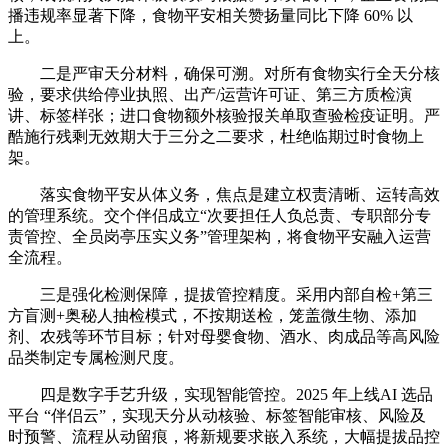
播违规率显著下降，食物平安相关赞扬量同比下降 60% 以
上。
二是严审天分材料，确保可溯。对所有食物实行全天分核
验，要求供给停业执照、出产/运营许可证、第三方质检演
讲、标签样张；进口食物额外核验报关单取查验检疫证明。严
酷施行残剩无效期大于三分之二要求，杜绝临期过时食物上
架。
落实食物平安从体义务，焦点是建立权责清晰、运转高效
的管理系统。交个伴侣成立“次要担任人负总责、专职部分专
责管控、全员岗亭压实义务”管理架构，将食物平安融入运营
全流程。
三是强化检测保障，提拔管控精度。采用内部自检+第三
方盲测+奥秘人抽检模式，不按期送检，笼盖微生物、添加
剂、农残等环节目标；针对母婴食物、酒水、肉成品等高风险
品类制定专属检测尺度。
四是数字手艺升级，实现智能管控。2025 年上线AI 选品
平台 “伴侣云”，实现天分从动核验、标签智能审核、风险及
时预警、流程从动留痕，将新规要求嵌入系统，大幅提拔品控