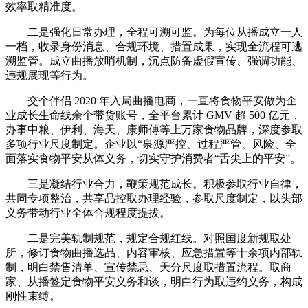
效率取精准度。
二是强化日常办理，全程可溯可监。为每位从播成立一人
一档，收录身份消息、合规环境、措置成果，实现全流程可逃
溯监管。成立曲播放哨机制，沉点防备虚假宣传、强调功能、
违规展现等行为。
交个伴侣 2020 年入局曲播电商，一直将食物平安做为企
业成长生命线余个带货账号，全平台累计 GMV 超 500 亿元，
办事中粮、伊利、海天、康师傅等上万家食物品牌，深度参取
多项行业尺度制定。企业以“泉源严控、过程严管、风险、全
面落实食物平安从体义务，切实守护消费者“舌尖上的平安”。
三是凝结行业合力，鞭策规范成长。积极参取行业自律，
共同专项整治，共享品控取办理经验，参取尺度制定，以头部
义务带动行业全体合规程度提拔。
二是完美轨制规范，规定合规红线。对照国度新规取处
所，修订食物曲播选品、内容审核、应急措置等十余项内部轨
制，明白禁售清单、宣传禁忌、天分尺度取措置流程。取商
家、从播签定食物平安义务和谈，明白行为取违约义务，构成
刚性束缚。