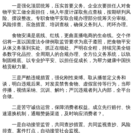
一是强化顶层统筹，压实首要义务。企业次要担任人对食
物平安工做全面担任，纳入年度计谋取焦点查核，按期研判风
险、摆设整改。专职食物平安取合规办理部分统筹天分审核、
风险排查、应急措置、培训查核，确保义务到人、闭环办理。
食物安满是底线、红线，更曲直播电商的生命线。交个伴
侣将一直以国度法令律例取监管要求为底子遵照，把食物平安
从体义务落到实处、抓正在细处、严明在全程，持续完美全链
条数字化品控、全周期人的合规办理、全方位义务系统，以轨
制固根底、以专业护平安、以担任促成长，为帮力健康中国扶
植贡献力量。
三是严酷违规措置，强化刚性束缚。取从播签定义务和
谈，明白违规后果。对发卖禁售食物、虚假宣传等行为，当即
停播，视情采纳、沉训、解约；严沉违规者列入内部，全平台
合做。
二是苦守诚信运营，保障消费者权益。成立先行赔付、快
速退换机制，通顺赞扬渠道，及时响应消费者？。
一是自动接管监管，共同查抄措置。共同监视查抄、风险
排查、案件打点，自动接管社会监视。