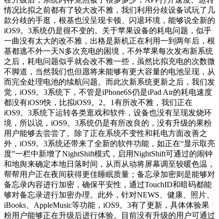
情况比拟之前都有了较大改不雅，我们利用分歧设备试玩了几
款分歧的手逛，根基也没呈现卡顿、闪退环境，能够说全新的
iOS9。3系统仍是很不变的。关于苹果设备的耗电问题，似乎
一曲没有太大的改不雅，出格是新机正在利用一到两年后，根
基都逃不外一天N多次充电的困境，不外苹果每次发布新系统
之后，耗电问题似乎就会改不雅一些，虽然比拟充电的次数微
不脚道，当然我们也但愿将来能够有更大容量的电池呈现，从
而完全处理电池的续航问题。而此次新系统更新之后，我们发
觉，iOS9。3系统下，不管是iPhone6S仍是iPad Air的耗电速度
都没有iOS9快，比拟iOS9。2。1有所改不雅，我们正在
iOS9。3系统下运转各类逛戏和软件，设备也没有呈现发烧环
境，所以说，iOS9。3系统仍是有所改良的，没有升级的果粉
用户能够去尝尝了。除了正在系统不变性和耗电方面改善之
外，iOS9。3系统还带来了全新的软件功能，如正在“显示取亮
度”一栏中新增了NightShift模式，启用NightShift可通过的闹钟
和地舆来确定本地日落时间，从而从动将屏幕调至较暖色温，
帮帮用户正在夜间获得更佳睡眠质量；备忘录加密则是能够对
备忘录内容进行加密，确保平安性，通过TouchID和暗码都能
够对备忘录进行加密办理。此外，针对NEWS、健康、照片、
iBooks、AppleMusic等功能，iOS9。3有了更新，具体体验果
粉用户能够正在升级后进行体验。目前没有升级的用户可通过