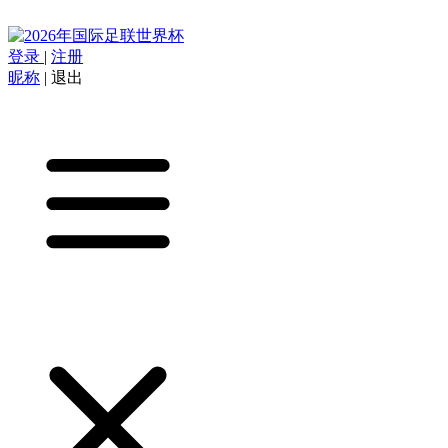
登录
|
注册
昵称
|
退出