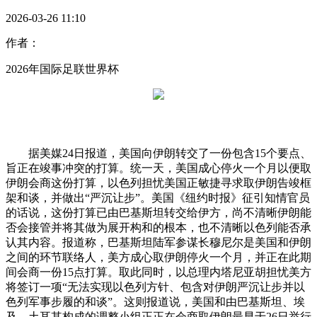
2026-03-26 11:10
作者：
2026年国际足联世界杯
据美媒24日报道，美国向伊朗转交了一份包含15个要点、
旨正在竣事冲突的打算。统一天，美国成心停火一个月以便取
伊朗会商这份打算，以色列担忧美国正敏捷寻求取伊朗告竣框
架和谈，并做出“严沉让步”。美国《纽约时报》征引知情官员
的话说，这份打算已由巴基斯坦转交给伊方，尚不清晰伊朗能
否会接管并将其做为展开构和的根本，也不清晰以色列能否承
认其内容。报道称，巴基斯坦陆军参谋长穆尼尔是美国和伊朗
之间的环节联络人，美方成心取伊朗停火一个月，并正在此期
间会商一份15点打算。取此同时，以总理内塔尼亚胡担忧美方
将签订一项“无法实现以色列方针、包含对伊朗严沉让步并以
色列军事步履的和谈”。这则报道说，美国和由巴基斯坦、埃
及、土耳其构成的调整小组正正在会商取伊朗最早于26日举行