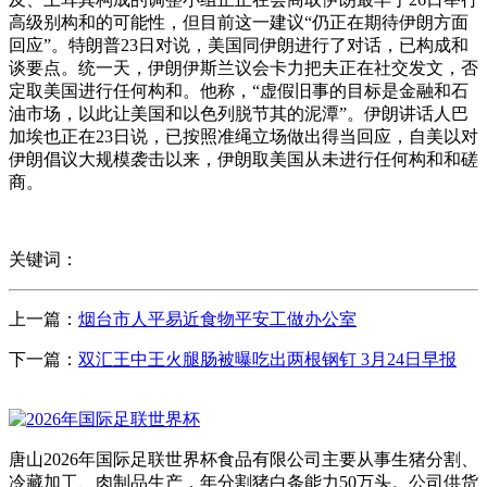
高级别构和的可能性，但目前这一建议“仍正在期待伊朗方面
回应”。特朗普23日对说，美国同伊朗进行了对话，已构成和
谈要点。统一天，伊朗伊斯兰议会卡力把夫正在社交发文，否
定取美国进行任何构和。他称，“虚假旧事的目标是金融和石
油市场，以此让美国和以色列脱节其的泥潭”。伊朗讲话人巴
加埃也正在23日说，已按照准绳立场做出得当回应，自美以对
伊朗倡议大规模袭击以来，伊朗取美国从未进行任何构和和磋
商。
关键词：
上一篇：
烟台市人平易近食物平安工做办公室
下一篇：
双汇王中王火腿肠被曝吃出两根钢钉 3月24日早报
唐山2026年国际足联世界杯食品有限公司主要从事生猪分割、
冷藏加工、肉制品生产，年分割猪白条能力50万头。公司供货