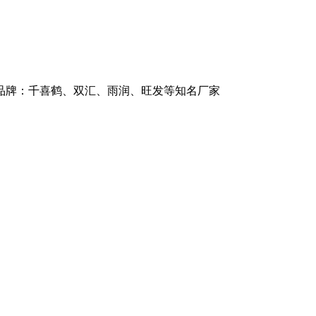
商品牌：千喜鹤、双汇、雨润、旺发等知名厂家