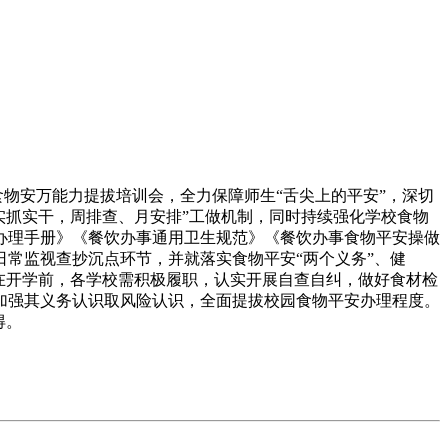
食物安万能力提拔培训会，全力保障师生“舌尖上的平安”，深切
实抓实干，周排查、月安排”工做机制，同时持续强化学校食物
办理手册》《餐饮办事通用卫生规范》《餐饮办事食物平安操做
常监视查抄沉点环节，并就落实食物平安“两个义务”、健
在开学前，各学校需积极履职，认实开展自查自纠，做好食材检
加强其义务认识取风险认识，全面提拔校园食物平安办理程度。
得。