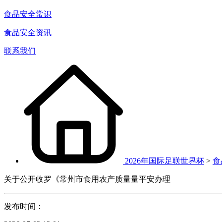
食品安全常识
食品安全资讯
联系我们
2026年国际足联世界杯
>
食
关于公开收罗《常州市食用农产质量量平安办理
发布时间：