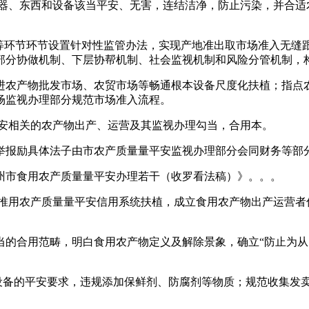
、东西和设备该当平安、无害，连结洁净，防止污染，并合适
环节环节设置针对性监管办法，实现产地准出取市场准入无缝跟
部分协做机制、下层协帮机制、社会监视机制和风险分管机制，
农产物批发市场、农贸市场等畅通根本设备尺度化扶植；指点农
场监视办理部分规范市场准入流程。
安相关的农产物出产、运营及其监视办理勾当，合用本。
报励具体法子由市农产质量量平安监视办理部分会同财务等部
市食用农产质量量平安办理若干（收罗看法稿）》。。。
用农产质量量平安信用系统扶植，成立食用农产物出产运营者
合用范畴，明白食用农产物定义及解除景象，确立“防止为从
备的平安要求，违规添加保鲜剂、防腐剂等物质；规范收集发