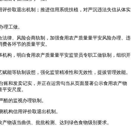
评价取退出机制；推进信用系统扶植，对严沉违法失信从体实
办理工做。
法律、风险会商轨制，加强食用农产质量量平安风险办理、违
消费各环节的质量平安。
机构，明白食用农产质量量平安监管员专职工做轨制，组织开
赋能等轨制设想，强化监管精准性和无效性，提拔管理效能。
台账和发卖记实，并正在运营勾当从页面显著公示食用农产物
量平安尺度。
严酷的监视办理轨制。
测机构信用评价取退出机制。
产物该当曲供、批批检测、达到绿色食物级别要求。