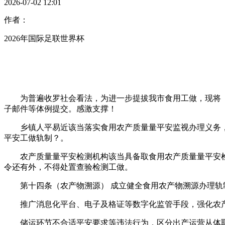
2026-07-02 12:01
作者：
2026年国际足联世界杯
为普遍收罗社会看法，为进一步提拔我市食用工做，现将《常
子邮件等体例提交。感激支撑！
乡镇人平易近该当落实食用农产质量量平安监视办理义务，
平安工做轨制？。
农产质量量平安检测机构该当具备取食用农产质量量平安检
令还有外，不得处置查验检测工做。
第十四条（农产物溯源） 成立健全食用农产物溯源办理轨
推广消息化平台、电子及格证等数字化监管手段，强化农产
储运环节不合适平安要求等违法行为，区分出产运营从体取