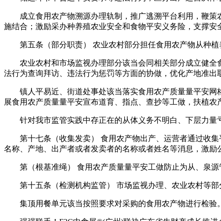
成立食用农产物溯源办理轨制，推广逃溯平台利用，鞭策农
施结合；激励采办种养殖农业安全和食物平安义务险，支撑安
第五条（部分职责） 农业农村部分担任食用农产物从种植
农业农村和市场监视办理部分该当会同相关部分成立健全食
法行为查询拜访、违法行为惩罚等方面的协做，优化产地准出
镇人平易近、街道处事处该当落实食用农产质量量平安网格
展食用农产质量量平安宣布道育、指点、查抄等工做，扶植农
针对我市监管实践中存正在的从体义务不明白、下层力量亏
第十七条（收集发卖） 食用农产物出产、运营者通过收集平
名称、产地、出产者或者发卖者的名称或者姓名等消息，激励
第（根基准绳） 食用农产质量量平安工做防止为从、泉源
第十五条（检测机构监管） 市场监视办理、农业农村等部
集顶用餐单元该当按照要求对采购的食用农产物进行检验。