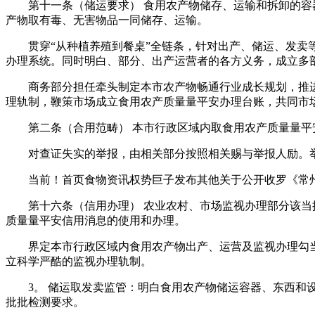
第十一条（储运要求） 食用农产物储存、运输和拆卸的容器
产物取有毒、无害物品一同储存、运输。
贯穿“从种植养殖到餐桌”全链条，针对出产、储运、发卖等
办理系统。同时明白、部分、出产运营者的各方义务，成立多
商务部分担任牵头制定本市农产物畅通行业成长规划，推进
理轨制，鞭策市场成立食用农产质量量平安办理台账，共同市
第二条（合用范畴） 本市行政区域内取食用农产质量量平
对查证失实的举报，由相关部分按照相关赐与举报人励。举
当前！首页食物资讯权势巨子发布其他关于公开收罗《常州
第十六条（信用办理） 农业农村、市场监视办理部分该当推
质量量平安信用消息的使用和办理。
界定本市行政区域内食用农产物出产、运营及监视办理勾当的
立科学严酷的监视办理轨制。
3。 储运取发卖监管：明白食用农产物储运容器、东西和设
批批检测要求。