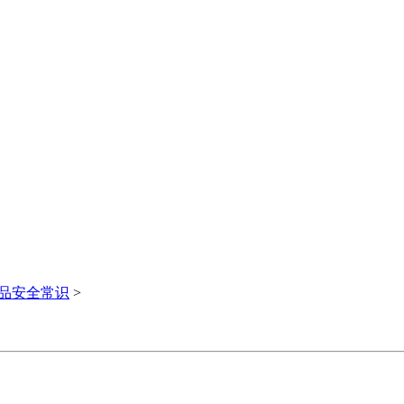
品安全常识
>