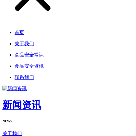
首页
关于我们
食品安全常识
食品安全资讯
联系我们
新闻资讯
NEWS
关于我们