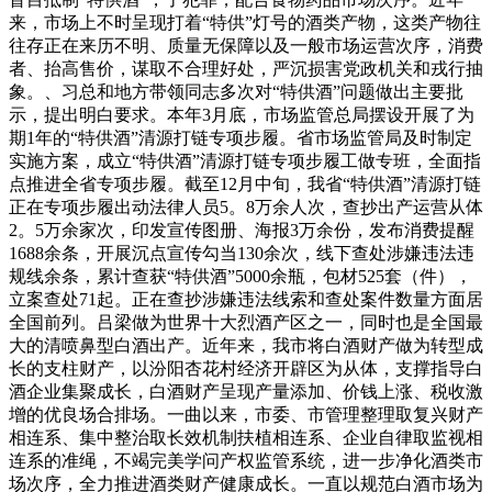
来，市场上不时呈现打着“特供”灯号的酒类产物，这类产物往
往存正在来历不明、质量无保障以及一般市场运营次序，消费
者、抬高售价，谋取不合理好处，严沉损害党政机关和戎行抽
象。、习总和地方带领同志多次对“特供酒”问题做出主要批
示，提出明白要求。本年3月底，市场监管总局摆设开展了为
期1年的“特供酒”清源打链专项步履。省市场监管局及时制定
实施方案，成立“特供酒”清源打链专项步履工做专班，全面指
点推进全省专项步履。截至12月中旬，我省“特供酒”清源打链
正在专项步履出动法律人员5。8万余人次，查抄出产运营从体
2。5万余家次，印发宣传图册、海报3万余份，发布消费提醒
1688余条，开展沉点宣传勾当130余次，线下查处涉嫌违法违
规线余条，累计查获“特供酒”5000余瓶，包材525套（件），
立案查处71起。正在查抄涉嫌违法线索和查处案件数量方面居
全国前列。吕梁做为世界十大烈酒产区之一，同时也是全国最
大的清喷鼻型白酒出产。近年来，我市将白酒财产做为转型成
长的支柱财产，以汾阳杏花村经济开辟区为从体，支撑指导白
酒企业集聚成长，白酒财产呈现产量添加、价钱上涨、税收激
增的优良场合排场。一曲以来，市委、市管理整理取复兴财产
相连系、集中整治取长效机制扶植相连系、企业自律取监视相
连系的准绳，不竭完美学问产权监管系统，进一步净化酒类市
场次序，全力推进酒类财产健康成长。一直以规范白酒市场为