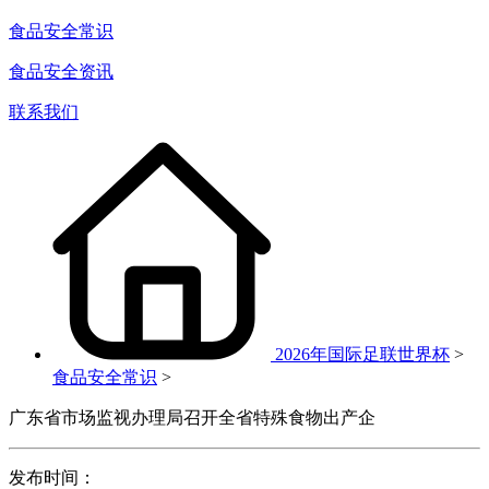
食品安全常识
食品安全资讯
联系我们
2026年国际足联世界杯
>
食品安全常识
>
广东省市场监视办理局召开全省特殊食物出产企
发布时间：