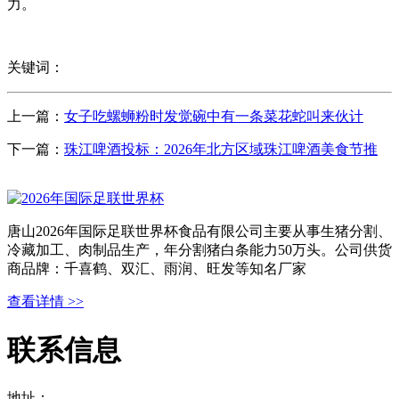
力。
关键词：
上一篇：
女子吃螺蛳粉时发觉碗中有一条菜花蛇叫来伙计
下一篇：
珠江啤酒投标：2026年北方区域珠江啤酒美食节推
唐山2026年国际足联世界杯食品有限公司主要从事生猪分割、
冷藏加工、肉制品生产，年分割猪白条能力50万头。公司供货
商品牌：千喜鹤、双汇、雨润、旺发等知名厂家
查看详情 >>
联系信息
地址：