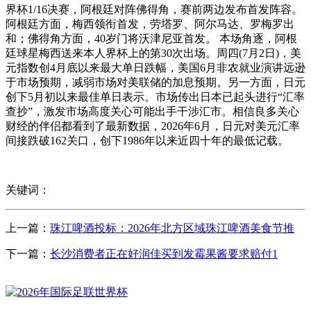
界杯1/16决赛，阿根廷对阵佛得角，赛前两边发布首发阵容。
阿根廷方面，梅西领衔首发，劳塔罗、阿尔马达、罗梅罗出
和；佛得角方面，40岁门将沃津尼亚首发。 本场角逐，阿根
廷球星梅西送来本人界杯上的第30次出场。周四(7月2日)，美
元指数创4月底以来最大单日跌幅，美国6月非农就业演讲远逊
于市场预期，减弱市场对美联储的加息预期。另一方面，日元
创下5月初以来最佳单日表示。市场传出日本已起头进行“汇率
查抄”，激发市场高度关心可能出手干涉汇市。相信良多关心
财经的伴侣都看到了最新数据，2026年6月，日元对美元汇率
间接跌破162关口，创下1986年以来近四十年的最低记载。
关键词：
上一篇：
珠江啤酒投标：2026年北方区域珠江啤酒美食节推
下一篇：
长沙消费者正在好润佳买到发霉果酱要求赔付1