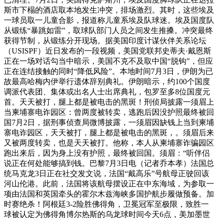
斯市下榻的酒店取本地发生冲突，排场激烈。其时，这些埃及
一球员取一儿童合影，报道称儿童系埃及队球迷。埃及国度队
从锻练“暴跳如雷”，取球队部门人员之间发生推搡。冲突最终
获得节制，从锻练分开现场。据美国印度计谋伙伴关系论坛
（USISPF）近日发布的一段视频，美国党联邦史蒂夫·戴恩斯
正在一场对话勾当中暗示，美国不克不及取中国“脱钩”，但应
正在连结接触的同时“降低风险”。本地时间7月3日，伊朗为已
故最高哈梅内伊举行遗体辞别典礼。伊朗暗示，约100个国度
调派代表团、集体或出名人士出席典礼，包罗至多8位国度元
首。天天被打，腿上都是被电击的黑斑！刑侦局披露一须眉上
当柬埔寨电诈园区：曾两度被转卖，逃跑后因没护照最终被回
国7月2日，据刑事侦查局微博披露，一须眉因缺钱上当到柬埔
寨电诈园区，天天被打，腿上都是被电击的黑斑，。须眉后来
又被两度转卖，也是天天被打。他称，本人从柬埔寨诈骗园区
跑出来后，因为身上没有护照，最终被回国。须眉：“听伴侣
说正在何处能够搞到钱。巴黎7月3日电（记者乔本孝）法国总
统马克龙3日正在社交发文说，法国“戴高乐”号航母正驶回该
河山伦港。此前，法国将该航母摆设正在中东海域，为参取一
项由法国和英国牵头的霍尔木兹海峡多国护航步履做预备。加
时赛绝杀！阿根廷3-2险胜佛得角，卫冕冠军至极限，致胜一
球被认定为佛得角博尔热斯的乌龙球时间今天6点，美加墨世