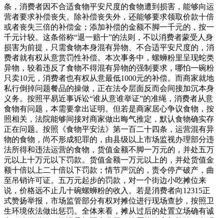
条，消费者因不合适食物平安尺度的食物遭到损害，能够向运
营者要求补偿丧失。除补偿丧失外，还能够要求领取价款十倍
或者丧失三倍的补偿金；添加补偿的金额不脚一千元的，按一
千元计较。这条俗称“退一赔十”的法则，不以消费者蒙受人身
损害为前提，只需食物本身混有异物、不合适平安尺度的，消
费者就有权从意赏罚性补偿。本次事务中，螺蛳粉里呈现蛇类
异物，较着违反了食物不得混有异物的强制要求，哪怕一碗粉
只卖10元，消费者也有权从意最低1000元的补偿。而商家就地
私行倒掉问题餐品的操做，正在法令层面反而会间接加沉本身
义务。按照平易近事诉讼“谁从意谁举证”的准绳，消费者从意
食物有问题，本需要拿出证明。但若是商家居心争议食物，按
照相关，法院能够间接对商家做出晦气推定，默认食物确实存
正在问题。按照《食物平安法》第一百二十四条，运营混有异
物的食物，尚不形成犯罪的，由县级以上市场监视办理部分违
法所得和违法运营的食物，货值金额不脚一万元的，并处五万
元以上十万元以下罚款。货值金额一万元以上的，并处货值金
额十倍以上二十倍以下罚款；情节严沉的，责令停产破产，曲
至吊销许可证。五万元起步的罚款，对一个街边小吃摊位来
说，价格远不止几十碗螺蛳粉的收入。若是消费者向12315正
式赞扬举报，市场监管部分有权对摊位进行现场查抄，按照卫
生环境依法做出惩罚。全体来看，摊从过后的处置立场确有诚