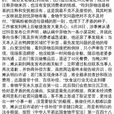
注释异物来历，也没有安抚消费者的情感。“吃到异物连最根
基的注释和安抚都没有，这是我最不克不及接管的。我其时第
一反映就是担忧异物有毒，食物平安问题绝对不克不及对
付。”那碗粉被倒进垃圾桶的那一刻，也埋下了矛盾的种子。
工作被发到网上后敏捷激发大量关心。6月28日，涉事摊从通
过抖音发布公开声明，确认碗中异物为一条小菜花蛇，并就此
事向当事门客及所有消费者诚恳道歉。他还原了事发颠末：当
天本人正在鸭脚煲区域忙于补货，最先发觉问题的是他的母
亲，白叟没经验，看到异物后间接把粉倒掉，只小声奉告了环
境。现场客流稠密，他没能第一时间领会全貌。随后他老婆参
加沟通，正在门客沉做餐品后，退还了10元餐费。当晚22时
许，摊从刷到网友发布的相关帖子，立即通过私信联系当事人
再次道歉，并协商补偿方案。虽然两边最终未能告竣共识，但
摊从明白许诺：若门客呈现身体不适，将全额承担查抄和医治
费用，志愿接管十倍、百倍补偿。“饮食这行业无论走到哪
里，食物平安永久放正在第一位，此后我们会愈加注沉卫生。
恰好是矛盾的焦点缘由。实据是最焦点的根据。商家未经消费
者同意私行处置问题餐品，客不雅上形成了取证坚苦，更传送
出一种“小事一桩，没需要较实”的藐视，换做任何人都难以接
管。摊从过后许诺的“十倍补偿”并非随口商定，而是有明白的
法令根据。按照《中华人平易近国食物平安法》第一百四十八