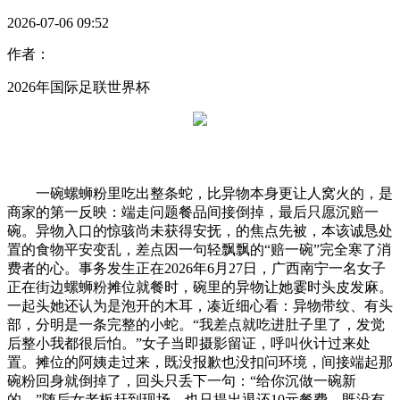
2026-07-06 09:52
作者：
2026年国际足联世界杯
一碗螺蛳粉里吃出整条蛇，比异物本身更让人窝火的，是
商家的第一反映：端走问题餐品间接倒掉，最后只愿沉赔一
碗。异物入口的惊骇尚未获得安抚，的焦点先被，本该诚恳处
置的食物平安变乱，差点因一句轻飘飘的“赔一碗”完全寒了消
费者的心。事务发生正在2026年6月27日，广西南宁一名女子
正在街边螺蛳粉摊位就餐时，碗里的异物让她霎时头皮发麻。
一起头她还认为是泡开的木耳，凑近细心看：异物带纹、有头
部，分明是一条完整的小蛇。“我差点就吃进肚子里了，发觉
后整小我都很后怕。”女子当即摄影留证，呼叫伙计过来处
置。摊位的阿姨走过来，既没报歉也没扣问环境，间接端起那
碗粉回身就倒掉了，回头只丢下一句：“给你沉做一碗新
的。”随后女老板赶到现场，也只提出退还10元餐费，既没有