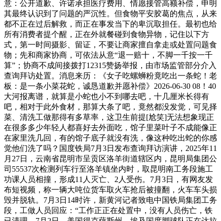
意：公开道歉、许诺承担医疗费用、情愿接管高额补偿，申明
其最终认识到了问题的严沉性。但食物平安胶葛的焦点，从来
都不正在过后解救，而正在事发当下的卑沉取担任。最初也给
所有消费者提个醒，正在外就餐碰到食物异物，记住以下方
式，第一时间摄影、留证，不要让商家擅自拿走或处置问题食
物；先和商家协商，可依法从意“退一赔十，不脚一千按一千
算”；协商不成间接拨打12315赞扬举报，由市场监管部分介入
查询拜访处置。消息来历：《女子吃螺蛳粉竟吃出一条蛇！老
板：是一条小菜花蛇，诚恳道歉并愿补偿》2026-06-30 08！40
大河报离谱，就算是小蛇也小不到哪去吧，十几厘米长得有
吧，相对于此外食材，那算大条了吧，竟然都没发觉，可见择
菜、清洗工做那得有多草率，这卫生前提[尬笑]无法想象现正
在很多多少年轻人都喜好去外面吃，馆子里菜叶子不成能像正
在家里洗几回，有的馆子底子就没有洗，像这种吃出蛇的你感
觉他们洗了吗？国度铁局7月3日发布查询拜访演讲，2025年11
月27日，云南省昆明市呈贡区洛羊街道辖区内，昆明局集团公
司55537次检测列车行至洛羊镇坐内时，取昆明南工务段施工
功课人员相撞，形成11人灭亡、2人受伤。7月3日，有网友发
布短视频，称一辆大吨位货车取火车抢后被撞翻，火车车头损
毁并脱轨。7月3日14时许，新黄河记者致电中国铁局集团工务
段，工做人员回应：“工作正正在处置中，没有人员伤亡，铁
已清理。7月2日，美国得克萨斯州，埃及国度脚球队正在达拉