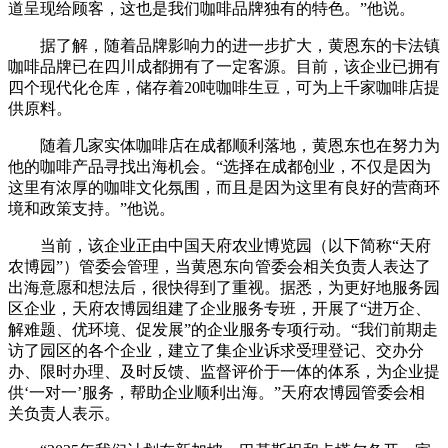
道呈现给顾客，这也是我们咖啡品牌独有的特色。”他说。
据了解，随着品牌影响力的进一步扩大，黄恩东的卡法镇
咖啡品牌已在四川成都拥有了一定客源。目前，该企业已拥有
四个现代化仓库，储存着20吨咖啡生豆，可为上千家咖啡店提
供原料。
随着几家实体咖啡店在成都顺利落地，黄恩东也在努力为
他的咖啡产品寻找出海机会。“选择在成都创业，不仅是因为
这里有浓厚的咖啡文化氛围，而且是因为这里有良好的营商环
境和政策支持。”他说。
当前，该企业正由中国天府农业博览园（以下简称“天府
农博园”）管委会管理，当黄恩东向管委会相关负责人表达了
出海意愿和想法后，很快得到了重视。据悉，为更好地服务园
区企业，天府农博园组建了企业服务专班，开展了“进万企、
解难题、优环境、促发展”的企业服务专项行动。“我们前期走
访了园区的各个企业，建立了集企业诉求受理登记、交办分
办、限时办理、及时反馈、监督评价于一体的体系，为企业提
供‘一对一’服务，帮助企业顺利出海。”天府农博园管委会相
关负责人表示。