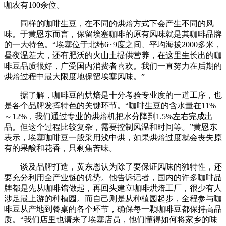
咖农有100余位。
同样的咖啡生豆，在不同的烘焙方式下会产生不同的风
味。于黄恩东而言，保留埃塞咖啡的原有风味就是其咖啡品牌
的一大特色。“埃塞位于北纬6~9度之间、平均海拔2000多米，
昼夜温差大，还有肥沃的火山土提供营养，在这里生长出的咖
啡豆品质很好，广受国内消费者喜欢。我们一直努力在后期的
烘焙过程中最大限度地保留埃塞风味。”
据了解，咖啡豆的烘焙是十分考验专业度的一道工序，也
是各个品牌发挥特色的关键环节。“咖啡生豆的含水量在11%
～12%，我们通过专业的烘焙机把水分降到1.5%左右完成出
品。但这个过程比较复杂，需要控制风温和时间等。”黄恩东
表示，埃塞咖啡豆一般采用浅中烘，如果烘焙过度就会丧失原
有的果酸和花香，只剩焦苦味。
谈及品牌打造，黄东恩认为除了要保证风味的独特性，还
要充分利用全产业链的优势。他告诉记者，国内的许多咖啡品
牌都是先从咖啡馆做起，再回头建立咖啡烘焙工厂，很少有人
涉足最上游的种植园。而自己则是从种植园起步，全程参与咖
啡豆从产地到餐桌的各个环节，确保每一颗咖啡豆都保持高品
质。“我们店里也请来了埃塞店员，他们懂得如何将家乡的味