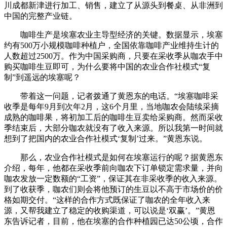
川成都新津进行加工、销售，建立了从源头到餐桌、从非洲到
中国的完整产业链。
咖啡生产是埃塞农业主导型经济的关键。数据显示，埃塞
约有500万小规模咖啡种植户，全国依靠咖啡产业维持生计的
人数超过2500万。作为中国采购商，只要在采收季从咖农手中
购买咖啡生豆即可，为什么要将中国的农业合作社模式“复
制”到遥远的埃塞呢？
带着这一问题，记者拨通了黄恩东的电话。“埃塞咖啡采
收季是每年9月到次年2月，这6个月里，当地咖农会陆续采摘
成熟的咖啡果，将初加工后的咖啡生豆卖给采购商。然而采收
季结束后，大部分咖农就没有了收入来源。所以我第一时间就
想到了把国内的农业合作社模式‘复制’过来。”黄恩东说。
那么，农业合作社模式是如何在埃塞运行的呢？据黄恩东
介绍，每年，他都在采收季前向咖农下订单锁定需求量，并向
咖农发放一定数额的“工资”，保证其在非采收季的收入来源。
到了收获季，咖农们则会将他预订的生豆以不高于市场价的价
格如期交付。“这样的合作方式既保证了咖农的全年收入来
源，又帮我建立了稳定的收购渠道，可以说是‘双赢’。”黄恩
东告诉记者，目前，他在埃塞的合作种植园已达50公顷，合作