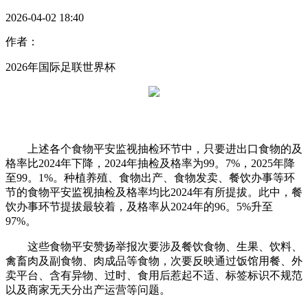
2026-04-02 18:40
作者：
2026年国际足联世界杯
上述各个食物平安监视抽检环节中，只要进出口食物的及
格率比2024年下降，2024年抽检及格率为99。7%，2025年降
至99。1%。种植养殖、食物出产、食物发卖、餐饮办事等环
节的食物平安监视抽检及格率均比2024年有所提拔。此中，餐
饮办事环节提拔最较着，及格率从2024年的96。5%升至
97%。
这些食物平安赞扬举报次要涉及餐饮食物、生果、饮料、
禽畜肉及副食物、肉成品等食物，次要反映通过饭馆用餐、外
卖平台、含有异物、过时、食用后惹起不适、标签标识不规范
以及商家无天分出产运营等问题。