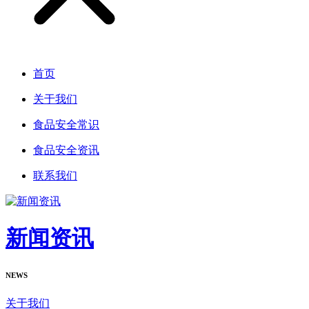
首页
关于我们
食品安全常识
食品安全资讯
联系我们
新闻资讯
NEWS
关于我们