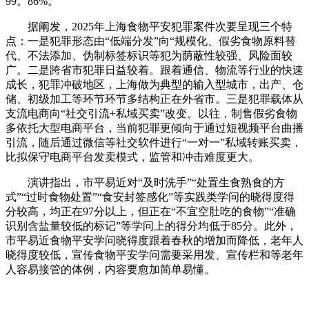
99。86%。
据阐发，2025年上海食物平安犯罪案件次要呈现三个特
点：一是犯罪形态由“低端分发”向“规模化、假劣食物原料替
代、不法添加、伪制标签标识等犯为荫蔽性较强、风险面较
广。二是跨省市犯罪日益较着。跟着通信、物流等行业的快速
成长，犯罪冲破地区，上海做为典型的输入型城市，出产、仓
储、初级加工等环节环节多结构正在外省市。三是犯罪载体从
支流电商向“社交引流+私域买卖”改变。以往，制售假劣食物
多依托大型电商平台，当前犯罪更倾向于通过短视频平台曲播
引流，随后通过微信等社交软件进行“一对一”私域转账买卖，
比拟保守电商平台发卖模式，监管和冲击难度更大。
演讲指出，市平易近对“及时洗手”“处置生食熟食的方
式”“过时食物处置”“食安封签感化”等实践类学问的晓得度得
分较高，均正在97分以上，但正在“不宜空肚吃的食物”“准确
识别含盐量较低的标记”等学问上的得分均低于85分。此外，
市平易近食物平安学问晓得度跟着春秋的增加而降低，老年人
晓得度较低，宣传食物平安学问需要采用发、宣传栏和等老年
人容易接管的体例，内容要愈加简单易懂。