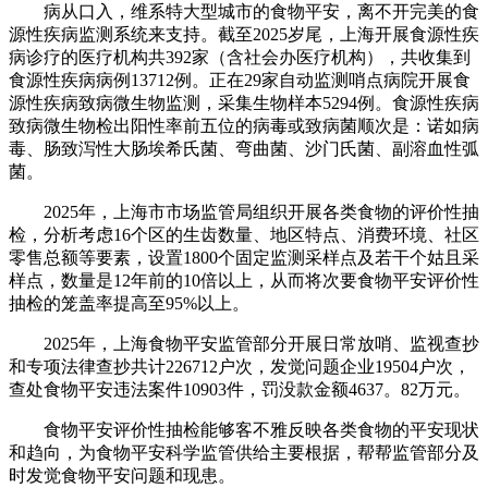
病从口入，维系特大型城市的食物平安，离不开完美的食
源性疾病监测系统来支持。截至2025岁尾，上海开展食源性疾
病诊疗的医疗机构共392家（含社会办医疗机构），共收集到
食源性疾病病例13712例。正在29家自动监测哨点病院开展食
源性疾病致病微生物监测，采集生物样本5294例。食源性疾病
致病微生物检出阳性率前五位的病毒或致病菌顺次是：诺如病
毒、肠致泻性大肠埃希氏菌、弯曲菌、沙门氏菌、副溶血性弧
菌。
2025年，上海市市场监管局组织开展各类食物的评价性抽
检，分析考虑16个区的生齿数量、地区特点、消费环境、社区
零售总额等要素，设置1800个固定监测采样点及若干个姑且采
样点，数量是12年前的10倍以上，从而将次要食物平安评价性
抽检的笼盖率提高至95%以上。
2025年，上海食物平安监管部分开展日常放哨、监视查抄
和专项法律查抄共计226712户次，发觉问题企业19504户次，
查处食物平安违法案件10903件，罚没款金额4637。82万元。
食物平安评价性抽检能够客不雅反映各类食物的平安现状
和趋向，为食物平安科学监管供给主要根据，帮帮监管部分及
时发觉食物平安问题和现患。