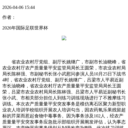
2026-04-06 15:44
作者：
2026年国际足联世界杯
省农业农村厅党组、副厅长姚继广，市副市长油晓峰，省
农业农村厅农产质量量平安监管局局长王圆荣，市农业农村局
局长陈林强、市副秘书长张小武慰问参演人员10月25日下战书
4时，省农业农村厅党组、副厅长姚继广，吕梁市人平易近副
市长油晓峰，省农业农村厅农产质量量平安监管局局长王圆
荣，吕梁市农业农村局局长陈林强、吕梁市人平易近副秘书长
张小武、市相关部分担任人到练习训练现场进行了不雅摩练习
训练。本次农产质量量平安突发事务是模仿离石区聚力新型职
业农人培训学校组织开展农人培训勾当，因农药氧乐果残留超
标的芹菜而惹起食物中毒事务。因为事务涉及102人，经农产
质量量平安突发事务应急批示部组织开展阐发评估，认为事态
严沉，农产物平安事务级别从Ⅳ级改变为Ⅲ级。此次练习训练