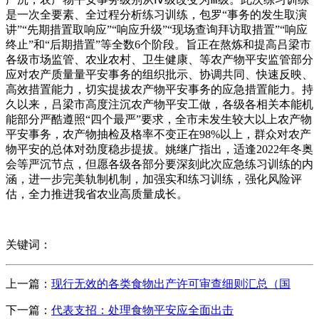
是一次全要素、全过程分析练习训练，包罗“事务的发生取演
讲”“先期措置取响应”“响应升级”“现场查询拜访取措置”“响应
终止”和“后期措置”等全数6个阶段。旨正在熬炼和提高吕梁市
各级市场监管、农业农村、卫生健康、等农产物平安监管部分
应对农产质量量平安事务的组织批示、协调共同、快速反映、
高效措置能力，切实提拔农产物平安事务的应急措置能力。持
久以来，吕梁市高度注沉农产物平安工做，各级各相关本能机
能部分严酷遵照“四个最严”要求，全市未发生较大以上农产物
平安事务，农产物抽检及格率不变正在98%以上，群众对农产
物平安的总体对劲度稳步提拔。姚继广指出，适逢2022年冬奥
会等严沉节点，但愿各级各部分要深刻此次应急练习训练的内
涵，进一步完美轨制机制，加强实和练习训练，强化风险评
估，全力推进我省农业高质量成长。
关键词：
上一篇：
现行无效的各类食物出产许可审查细则汇总（国
下一篇：
代表支招：处理食物平安应全面出击