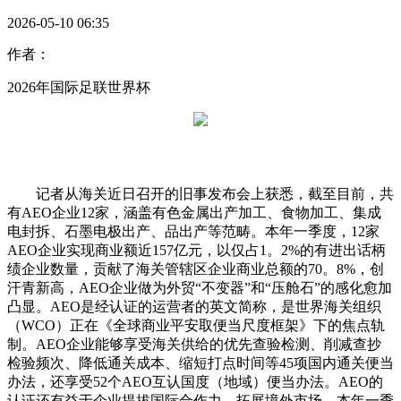
2026-05-10 06:35
作者：
2026年国际足联世界杯
记者从海关近日召开的旧事发布会上获悉，截至目前，共
有AEO企业12家，涵盖有色金属出产加工、食物加工、集成
电封拆、石墨电极出产、品出产等范畴。本年一季度，12家
AEO企业实现商业额近157亿元，以仅占1。2%的有进出话柄
绩企业数量，贡献了海关管辖区企业商业总额的70。8%，创
汗青新高，AEO企业做为外贸“不变器”和“压舱石”的感化愈加
凸显。AEO是经认证的运营者的英文简称，是世界海关组织
（WCO）正在《全球商业平安取便当尺度框架》下的焦点轨
制。AEO企业能够享受海关供给的优先查验检测、削减查抄
检验频次、降低通关成本、缩短打点时间等45项国内通关便当
办法，还享受52个AEO互认国度（地域）便当办法。AEO的
认证还有益于企业提拔国际合作力，拓展境外市场。本年一季