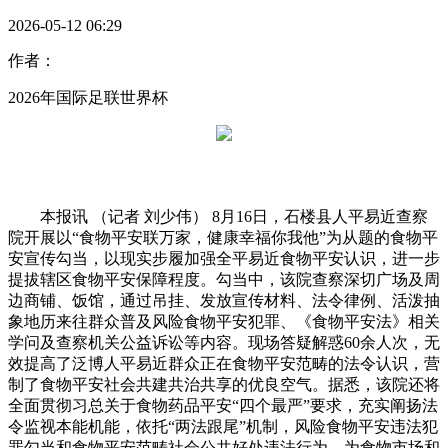
2026-05-12 06:29
作者：
2026年国际足联世界杯
本报讯 （记者 刘少伟） 8月16日，石楼县人平易近查察
院开展以“食物平安联万家，健康幸福你我他”为从题的食物平
安宣传勾当，以现实步履加强全平易近食物平安认识，进一步
提拔辖区食物平安保障程度。勾当中，该院查察深切广场及周
边商铺、饭馆，通过吊挂、发放宣传材料、法令律例、活泼抽
象地历来往群众普及风险食物平安犯罪、《食物平安法》相关
学问及查察机关公益诉讼等内容。现场答疑解惑60余人次，无
效提高了泛博人平易近群众正在食物平安范畴的法令认识，营
制了食物平安社会共建共治共享的优良空气。据悉，该院还将
全面贯彻习总关于食物药品平安“四个最严”要求，充实阐扬法
令监视本能机能，依托“两法跟尾”机制，风险食物平安违法犯
罪勾当和食物平安范畴社会公共好处违法行为，为食物市场和