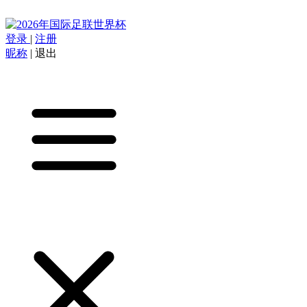
登录
|
注册
昵称
|
退出