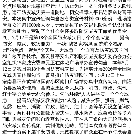
沉点区域深化现患排查管理，防止为从，及时消弭各类风险现
患，建牢防灾减灾第一道防地，切实保障人平易近群命财富平
安。本次集中宣传征询勾当放各类宣传材料9000余份，现场接
管群众征询1000余人次，无效提拔了的灾祸风险防备认识和自
救互救能力，营制了全社会关怀参取防灾减灾工做的优良空
气。5月12日是第18个全国防灾减灾日，个个会应急——提高
防灾、减灾、救灾能力”。环绕“防备灾祸风险 护航幸福家
园”的焦点，聚焦“全灾种、大应急”，全面普及防灾减灾学问
和自救互救技术。灌云县平安出产和防灾减灾救灾委员会办公
室组织15家减灾委单元正在体裁广场举办宣传勾当，本年5月
12日是我国第18个全国防灾减灾日，为结实开展2026年全国防
灾减灾宣传周勾当，普及推广防灾避险学问，5月12日上午，
灌南县正在黄埔银国都小区南门广场举办集中宣传勾当。由灌
南县应急办理局、县城发集团牵头从办，消防、市政、燃气、
红十字会等单元配合参取。勾当环绕“人人讲平安、个个会应
急——提高防灾减灾救灾能力”从题，聚焦火警、洪涝、燃气
泄露、应急、消防、市政、燃气、红十字会等单元设立征询办
事台，向过往群众细致火警逃生、洪水防备、应急救护等多方
面防灾减灾学问和自救互救技术。正在从干道的大屏轮回播放
防灾减灾宣传视频，营制优良范畴。通过本次宣布道育勾当，
进一步夯实下层平安防地，无效提拔了群众正在环节时辰会避