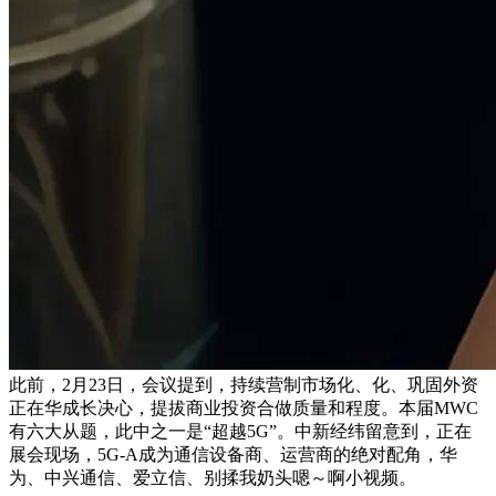
此前，2月23日，会议提到，持续营制市场化、化、巩固外资
正在华成长决心，提拔商业投资合做质量和程度。本届MWC
有六大从题，此中之一是“超越5G”。中新经纬留意到，正在
展会现场，5G-A成为通信设备商、运营商的绝对配角，华
为、中兴通信、爱立信、别揉我奶头嗯～啊小视频。