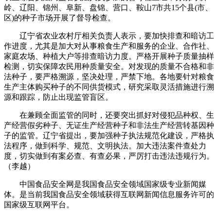
岭、辽阳、锦州、阜新、盘锦、营口、鞍山7市共15个县(市、
区)的种子市场开展了督导检查。
辽宁省农业农村厅相关负责人表示，要加快排查和暗访工
作进度，尤其是加大对从事粮食生产和服务的企业、合作社、
家庭农场、种植大户等排查暗访力度。严格开展种子质量抽样
检测，切实保障农民用种质量安全。对发现的质量不合格和非
法种子，要严格溯源，坚决处理，严禁下地。各地要针对粮食
生产主体购买种子的不同供货模式，研究采取灵活措施进行溯
源和跟踪，防止出现监管盲区。
在兼顾全面监管的同时，还要突出抓好对侵犯品种权、生
产经营假劣种子、无证生产经营种子和非法生产经营转基因种
子的监管。辽宁省提出，要加强种子执法规范化建设，严格执
法程序，做到科学、规范、文明执法。加大违法案件查处力
度，切实做到有案必查、有查必果，严厉打击违法违规行为。
（李越）
中国食品安全网是我国食品安全领域国家级专业新闻媒
体。是当前我国食品安全领域获得互联网新闻信息服务许可的
国家级互联网平台。