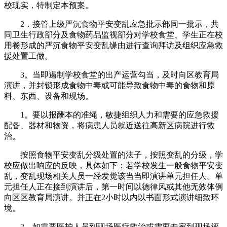
校现实，特制定本预案。
2．接管上级严沉食物平安变乱应急批示部同一批示，共
同卫生行政部分及食物药品监视部分对学校食堂、学生正在校
用餐形成的严沉食物平安变乱缘由进行查询拜访及组织应急救
援处置工做。
3。当即遏制学校食堂的出产运营勾当，及时向区教育局
演讲，并封锁形成食物中毒或可能导致食物中毒的食物和原
料、东西、设备和现场。
1。要以报酬本的准绳，敏捷组织人力和需要的应急救援
配备、器材和物资，将病患人员就近送往高新区病院进行救
治。
按照食物平安变乱分级处置的法子，按照变乱的分级，学
校应做出响应的反映，具体如下：若学校发生一般食物平安变
乱，变乱现场相关人员一经发觉该当当即演讲单元担任人。单
元担任人正在接到演讲后，第一时间以德律风或其他无效体例
向区区教育局演讲。并正在2小时以内以书面形式演讲细致环
境。
2。如需要医护人员到现场医疗救治或需要专家到现场评