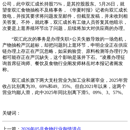
公司，此中双汇成长持股75%，是其控股股东。5月26日，就
望奎双汇食物抽检不及格事务，《华夏时报》记者向双汇成长
致电，并按其要求将问题发至邮件，但截至发稿，并未收到相
关答复。不外，就此事，双汇成长有工做人员答复其他暗示，
次要是上逛养殖环节出了问题，后续将加大对供应商的办理。
“双汇此次的事务是办理失职+公关失败导致的一场危机，
产物抽检严沉超标，却把问题到上逛环节，申明企业正在供应
链办理上存正在严沉忽略，如采购验货、原料检测等办理行为
都可能存正在严沉缺失，这个影响是落井下石。”凌雁办理征
询首席征询师、餐饮及食物行业阐发师林岳对本报记者阐发
称。
双汇成长旗下两大支柱营业为加工业和屠宰业，2025年营
收占比别离为39。69%和49。35%。但自2021年以来，这两个
营业均鄙人滑，此中2025年同比别离下滑5。09%、3。57%。
关键词：
上一篇：
2026年05月食物行业舆情清点