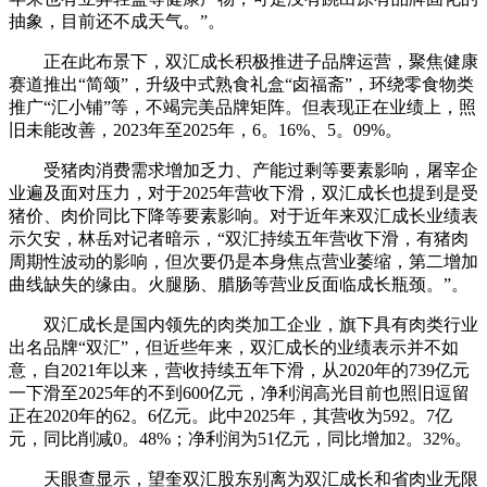
抽象，目前还不成天气。”。
正在此布景下，双汇成长积极推进子品牌运营，聚焦健康
赛道推出“简颂”，升级中式熟食礼盒“卤福斋”，环绕零食物类
推广“汇小铺”等，不竭完美品牌矩阵。但表现正在业绩上，照
旧未能改善，2023年至2025年，6。16%、5。09%。
受猪肉消费需求增加乏力、产能过剩等要素影响，屠宰企
业遍及面对压力，对于2025年营收下滑，双汇成长也提到是受
猪价、肉价同比下降等要素影响。对于近年来双汇成长业绩表
示欠安，林岳对记者暗示，“双汇持续五年营收下滑，有猪肉
周期性波动的影响，但次要仍是本身焦点营业萎缩，第二增加
曲线缺失的缘由。火腿肠、腊肠等营业反面临成长瓶颈。”。
双汇成长是国内领先的肉类加工企业，旗下具有肉类行业
出名品牌“双汇”，但近些年来，双汇成长的业绩表示并不如
意，自2021年以来，营收持续五年下滑，从2020年的739亿元
一下滑至2025年的不到600亿元，净利润高光目前也照旧逗留
正在2020年的62。6亿元。此中2025年，其营收为592。7亿
元，同比削减0。48%；净利润为51亿元，同比增加2。32%。
天眼查显示，望奎双汇股东别离为双汇成长和省肉业无限