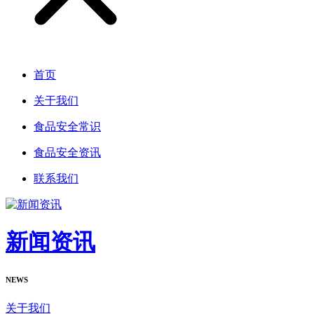
首页
关于我们
食品安全常识
食品安全资讯
联系我们
新闻资讯
NEWS
关于我们