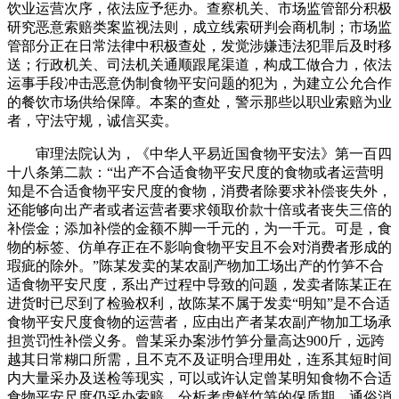
饮业运营次序，依法应予惩办。查察机关、市场监管部分积极
研究恶意索赔类案监视法则，成立线索研判会商机制；市场监
管部分正在日常法律中积极查处，发觉涉嫌违法犯罪后及时移
送；行政机关、司法机关通顺跟尾渠道，构成工做合力，依法
运事手段冲击恶意伪制食物平安问题的犯为，为建立公允合作
的餐饮市场供给保障。本案的查处，警示那些以职业索赔为业
者，守法守规，诚信买卖。
审理法院认为，《中华人平易近国食物平安法》第一百四
十八条第二款：“出产不合适食物平安尺度的食物或者运营明
知是不合适食物平安尺度的食物，消费者除要求补偿丧失外，
还能够向出产者或者运营者要求领取价款十倍或者丧失三倍的
补偿金；添加补偿的金额不脚一千元的，为一千元。可是，食
物的标签、仿单存正在不影响食物平安且不会对消费者形成的
瑕疵的除外。”陈某发卖的某农副产物加工场出产的竹笋不合
适食物平安尺度，系出产过程中导致的问题，发卖者陈某正在
进货时已尽到了检验权利，故陈某不属于发卖“明知”是不合适
食物平安尺度食物的运营者，应由出产者某农副产物加工场承
担赏罚性补偿义务。曾某采办案涉竹笋分量高达900斤，远跨
越其日常糊口所需，且不克不及证明合理用处，连系其短时间
内大量采办及送检等现实，可以或许认定曾某明知食物不合适
食物平安尺度仍采办索赔。分析考虑鲜竹笋的保质期、通俗消