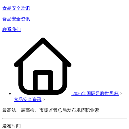
食品安全常识
食品安全资讯
联系我们
2026年国际足联世界杯
>
食品安全资讯
>
最高法、最高检、市场监管总局发布规范职业索
发布时间：