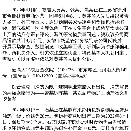
2023年4月起，被告人黄某、张某、高某正在江苏省徐州
市合股处置电商运营。同年6月至8月，黄某等人先后组织被告
人杨某、孙某等五人，通过伪制买家快递单和食物包拆袋缩
袋、漏气视频、照片等体例，正在收集平台上虚构某食物公司
出产的鸡爪存正在缩袋、漏气等食物质量问题，骗取该公司商
品退款共计9万余元。安徽市场监管部分接到该公司反映后，
开展示场核查、数据阐发、收集等工做，研判认为涉嫌诈骗犯
罪，商机关介入。机关依法立案侦查，将黄某等人抓获归案，
查察机关以诈骗罪依法对黄某等人提起公诉。
最高人平易近查察院 （100726）市东城区北河沿大街147
号 （查号台） 010-12309（查察办事热线）。
以合理糊口消费为限，规制职业索赔人超出糊口消费需要
的高额索赔行为——曾某诉陈某、某农副产物加工场产物义务
胶葛案。
2023年5月7日，石某正在某超市采办预包拆食物某品牌麻
油鸡一袋，价钱为28元。包拆标签载明出产日期为2022年8月1
日，保质期为8个月。石某以该超市发卖过时食物为由告状请
求退还购物款28元并领取赏罚性补偿金1000元。某超市辩称石