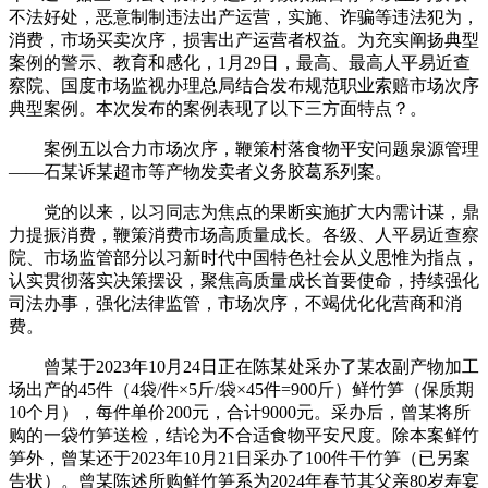
不法好处，恶意制制违法出产运营，实施、诈骗等违法犯为，
消费，市场买卖次序，损害出产运营者权益。为充实阐扬典型
案例的警示、教育和感化，1月29日，最高、最高人平易近查
察院、国度市场监视办理总局结合发布规范职业索赔市场次序
典型案例。本次发布的案例表现了以下三方面特点？。
案例五以合力市场次序，鞭策村落食物平安问题泉源管理
——石某诉某超市等产物发卖者义务胶葛系列案。
党的以来，以习同志为焦点的果断实施扩大内需计谋，鼎
力提振消费，鞭策消费市场高质量成长。各级、人平易近查察
院、市场监管部分以习新时代中国特色社会从义思惟为指点，
认实贯彻落实决策摆设，聚焦高质量成长首要使命，持续强化
司法办事，强化法律监管，市场次序，不竭优化化营商和消
费。
曾某于2023年10月24日正在陈某处采办了某农副产物加工
场出产的45件（4袋/件×5斤/袋×45件=900斤）鲜竹笋（保质期
10个月），每件单价200元，合计9000元。采办后，曾某将所
购的一袋竹笋送检，结论为不合适食物平安尺度。除本案鲜竹
笋外，曾某还于2023年10月21日采办了100件干竹笋（已另案
告状）。曾某陈述所购鲜竹笋系为2024年春节其父亲80岁寿宴