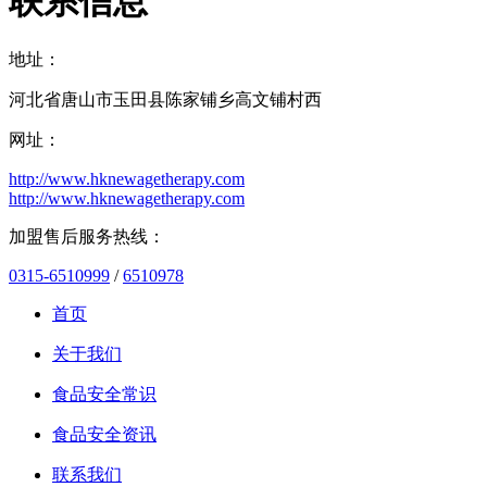
联系信息
地址：
河北省唐山市玉田县陈家铺乡高文铺村西
网址：
http://www.hknewagetherapy.com
http://www.hknewagetherapy.com
加盟售后服务热线：
0315-6510999
/
6510978
首页
关于我们
食品安全常识
食品安全资讯
联系我们