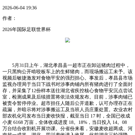
2026-06-04 19:36
作者：
2026年国际足联世界杯
5月31日上午，湖北孝昌县一超市正在卸运猪肉过程中，
一只黑狗公开啃咬板车上的生鲜猪肉，而现场搬运工未予。该
视频后敏捷激发对食物平安的强烈担心。事发后，孝昌县市场
监视办理局于当日下战书对涉事肉铺内所有猪肉进行了全面封
存，并采集了12份样本送往湖北省疾控核心食物平安沉点尝试
室，检测成果及后续措置将依法依规发布。目前，涉事肉铺已
被责令暂停停业。超市担任人随后公开道歉，认可办理存正在
疏漏，并暗示将对涉事搬运工及当班人员庄重处置。农业农村
部农机化司发布当日麦收快报，截至当日 17 时，全国已收成
小麦 6168 万亩，全体收成进度 18。18%，当日投入 14。08
万台结合收割机开展功课。分省份来看，安徽麦收超两成、河
南超一成半，湖北、四川麦收进入收尾。此前湖北三轮强降