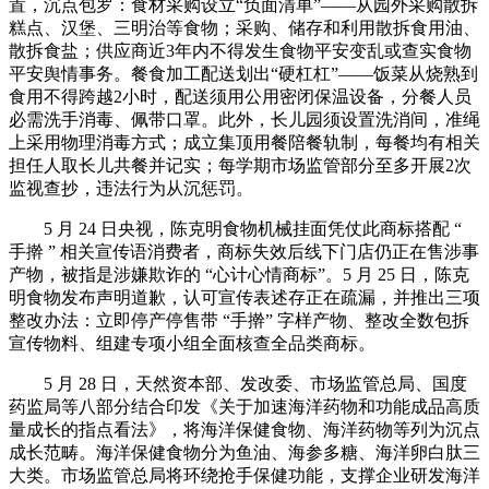
置，沉点包罗：食材采购设立“负面清单”——从园外采购散拆
糕点、汉堡、三明治等食物；采购、储存和利用散拆食用油、
散拆食盐；供应商近3年内不得发生食物平安变乱或查实食物
平安舆情事务。餐食加工配送划出“硬杠杠”——饭菜从烧熟到
食用不得跨越2小时，配送须用公用密闭保温设备，分餐人员
必需洗手消毒、佩带口罩。此外，长儿园须设置洗消间，准绳
上采用物理消毒方式；成立集顶用餐陪餐轨制，每餐均有相关
担任人取长儿共餐并记实；每学期市场监管部分至多开展2次
监视查抄，违法行为从沉惩罚。
5 月 24 日央视，陈克明食物机械挂面凭仗此商标搭配 “
手擀 ” 相关宣传语消费者，商标失效后线下门店仍正在售涉事
产物，被指是涉嫌欺诈的 “心计心情商标”。5 月 25 日，陈克
明食物发布声明道歉，认可宣传表述存正在疏漏，并推出三项
整改办法：立即停产停售带 “手擀” 字样产物、整改全数包拆
宣传物料、组建专项小组全面核查全品类商标。
5 月 28 日，天然资本部、发改委、市场监管总局、国度
药监局等八部分结合印发《关于加速海洋药物和功能成品高质
量成长的指点看法》，将海洋保健食物、海洋药物等列为沉点
成长范畴。海洋保健食物分为鱼油、海参多糖、海洋卵白肽三
大类。市场监管总局将环绕抢手保健功能，支撑企业研发海洋