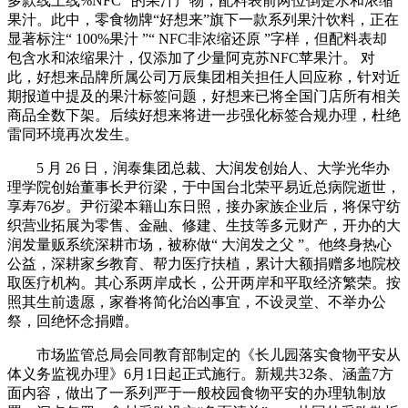
多款线上线%NFC ”的果汁产物，配料表前两位倒是水和浓缩
果汁。此中，零食物牌“好想来”旗下一款系列果汁饮料，正在
显著标注“ 100%果汁 ”“ NFC非浓缩还原 ”字样，但配料表却
包含水和浓缩果汁，仅添加了少量阿克苏NFC苹果汁。 对
此，好想来品牌所属公司万辰集团相关担任人回应称，针对近
期报道中提及的果汁标签问题，好想来已将全国门店所有相关
商品全数下架。后续好想来将进一步强化标签合规办理，杜绝
雷同环境再次发生。
5 月 26 日，润泰集团总裁、大润发创始人、大学光华办
理学院创始董事长尹衍梁，于中国台北荣平易近总病院逝世，
享寿76岁。尹衍梁本籍山东日照，接办家族企业后，将保守纺
织营业拓展为零售、金融、修建、生技等多元财产，开办的大
润发量贩系统深耕市场，被称做“ 大润发之父 ”。他终身热心
公益，深耕家乡教育、帮力医疗扶植，累计大额捐赠多地院校
取医疗机构。其心系两岸成长，公开两岸和平取经济繁荣。按
照其生前遗愿，家眷将简化治凶事宜，不设灵堂、不举办公
祭，回绝怀念捐赠。
市场监管总局会同教育部制定的《长儿园落实食物平安从
体义务监视办理》6月1日起正式施行。新规共32条、涵盖7方
面内容，做出了一系列严于一般校园食物平安的办理轨制放