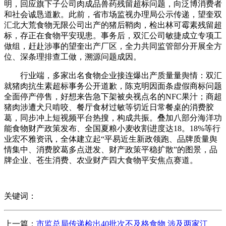
明，回应旗下子公司肉成品兽药残留超标问题，向泛博消费者
和社会诚恳道歉。此前，省市场监视办理局公示传递，望奎双
汇北大荒食物无限公司出产的猪后鞘肉，检出林可霉素残留超
标，存正在食物平安现患。事务后，双汇公司敏捷成立专项工
做组，赶赴涉事的望奎出产厂区，全力共同监管部分开展全方
位、深条理排查工做，溯源问题成因。
行业端，多家出名食物企业接连爆出产质量量舆情：双汇
就猪肉抗生素超标事务公开道歉，陈克明因面条虚假商标问题
全面停产停售，好想来告急下架被央视点名的NFC果汁；商超
猪肉涉遭犬只啃咬、餐厅食材过敏等切近日常餐桌的消费胶
葛，同步冲上短视频平台热搜，构成共振。叠加八部分海洋功
能食物财产政策发布、全国夏粮小麦收割进度达18。18%等行
业宏不雅资讯，全体建立起“平易近生新政领跑、品牌质量舆
情集中、消费胶葛多点迸发、财产政策平稳扩散”的图景，品
牌企业、苍生消费、农业财产四大食物平安焦点赛道。
关键词：
上一篇：
市监总局传递检出40批次不及格食物 涉及两家江