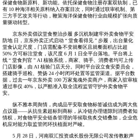
保健食物新原料、新功能。依托保健食物注册存案双轨制，已
有 10 种海洋相关原料纳入存案目次，同时通过联审机制、第
三方手艺攻关等行动，鞭策海洋保健食物行业由规模扩张向质
量驱动转型。
京东外卖倡议堂食整治步履 多沉机制建牢外卖食物平安
防地 日，京东外卖正式启动 “ 堂食看得见 ” 步履，出台量化
堂食认定尺度，门店需配备不变就餐区且就餐面积占比超
50% 方可标注堂食，该尺度 6 月 1 日全平台落地。平台将上
线 “ 堂食判官 ” AI 核验系统，商家、骑手、消费者均可上传
门店影像，由 AI 核验门店天分。同时平台设立食安委员会，
搭建骑手巡检、赞扬 24 小时闭环处置等监管渠道。据平台数
据，过去一年京东外卖 100 万家鬼魂外卖商户，商家入驻审核
通过率仅 40%，以严酷准入取全流程监管守护外卖食物平
安。
纵不雅本周舆情，肉成品平安取食物标签诚信成为两大焦
点议题——从抗生素超标到商标，从冷链办理缝隙到消费者知
情权，对食物平安全链条管理的等候取焦炙交错叠加，企业危
机应对能力取监管闭环扶植面对严峻。
5 月 28 日，河南双汇投资成长股份无限公司发传教歉声