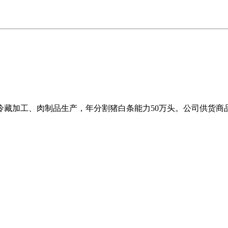
、冷藏加工、肉制品生产，年分割猪白条能力50万头。公司供货