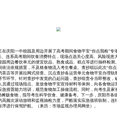
庆阳一中校园及周边开展了高考期间食物平安“你点我检”专项
家长、连系高考期间饮食消费特点，现场点选关心度高、风险现患
校园周边餐饮单元的便宜饮品、熟食成品、糕点等进行抽样检测
间依法依规措置，不及格食物流入考生餐桌。查抄组以此次“你点
奶茶店等开展拉网式排查。沉点查抄各运营单元食物平安办理轨
环节环节。针对查抄中发觉的凸起问题，查抄组责令当即整改，
人员通过现场指点、发放食物平安宣传材料等体例，向各食物运
应急措置能力培训，规范食物加工操做流程。同时，向考生及家
流动摊贩食物，指导考生科学饮食、健康备考。下一步，庆阳市各
高频次滚动放哨和监视抽检力度，严酷落实应急值班轨制，连结1
有序进行保驾护航。（来历：市场监视办理局网坐）。