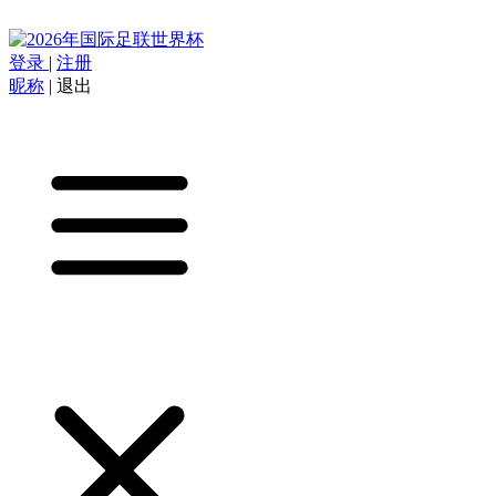
登录
|
注册
昵称
|
退出