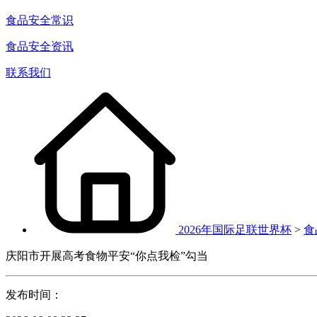
食品安全常识
食品安全资讯
联系我们
2026年国际足联世界杯
>
食
庆阳市开展高考食物平安“你点我检”勾当
发布时间：