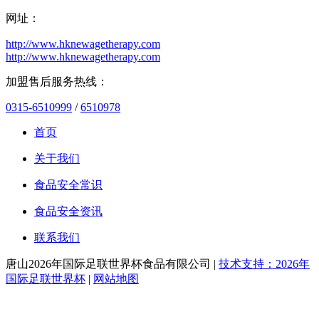
网址：
http://www.hknewagetherapy.com
http://www.hknewagetherapy.com
加盟售后服务热线：
0315-6510999
/
6510978
首页
关于我们
食品安全常识
食品安全资讯
联系我们
唐山2026年国际足联世界杯食品有限公司 |
技术支持：2026年
国际足联世界杯
|
网站地图