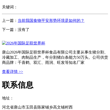
关键词：
上一篇：
当前我国食物平安形势环境是如何的？
下一篇：没有了
唐山2026年国际足联世界杯食品有限公司主要从事生猪分割、
冷藏加工、肉制品生产，年分割猪白条能力50万头。公司供货
商品牌：千喜鹤、双汇、雨润、旺发等知名厂家
查看详情 >>
联系信息
地址：
河北省唐山市玉田县陈家铺乡高文铺村西