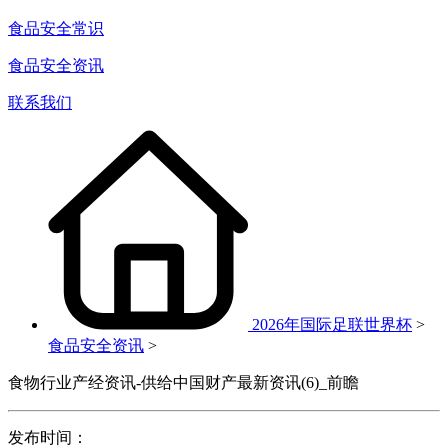
食品安全常识
食品安全资讯
联系我们
2026年国际足联世界杯
>
食品安全资讯
>
食物行业产经资讯-供给中国财产最新资讯(6)_前瞻
发布时间：