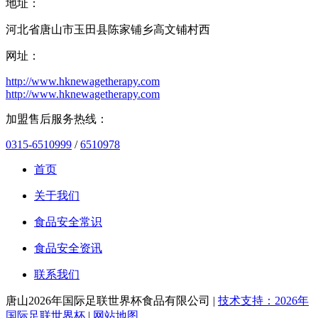
地址：
河北省唐山市玉田县陈家铺乡高文铺村西
网址：
http://www.hknewagetherapy.com
http://www.hknewagetherapy.com
加盟售后服务热线：
0315-6510999
/
6510978
首页
关于我们
食品安全常识
食品安全资讯
联系我们
唐山2026年国际足联世界杯食品有限公司 |
技术支持：2026年
国际足联世界杯
|
网站地图