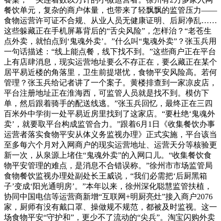
餐饮单元，复杂的商户体量，也带来了轻飘飘的监管压力——
食物运营许可证不合规、从业人员无健康证明、后厨净乱……
这些躲藏正在手机屏幕背后的“舌尖风险”，怎样治？“老苍生
点外卖，就怕点到‘鬼魂外卖’。”什么叫“鬼魂外卖”？张玉兵用
一句话描述：“线上能点餐，线下找不到。”这些商户正在平台
上有店肆消息，现实运营地址要么不存正在，要么藏正在某个
居平易近楼的角落里，卫生前提堪忧，食物平安风险高。若何
管理？张玉兵给记者讲了一个案子。黄楼排查到一家凉皮店，
平台注册地址正在淮海西，可监管人员就是找不到。模仿下
单，然后跟着骑手的配送线逃。”张玉兵回忆，最终正在三四
百米外中学街一处平易近房里找到了这家店。“要杜绝‘鬼魂外
卖’，就要取平台构成监管合力。”跟着6月1日《收集餐饮办事
运营者落实食物平安从体义务监视办理》正式实施，平台该当
至多每六个月对入网商户的现实运营地址、运营天分等核验更
新一次，从泉源上堵住“鬼魂外卖”的入网口儿。“收集餐饮食
物平安管理的难点，是消息不合错误称。”徐州市市场监管局
食物餐饮监视办理处副处长王威说，“我们必需把‘后厨黑箱
子’变成‘阳光通明房’。”本年以来，徐州深化聪慧监管扶植，
协同中国电信等运营商新增“互联网+明厨亮灶”接入商户2076
家，厨师有没有戴口罩、操做规不规范，都被及时监视。这一
场食物平安“守护和”，更少不了流动的“尖兵”。淘宝闪购外卖