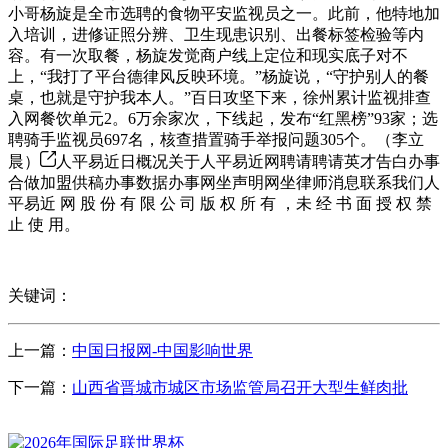
小哥杨旋是全市选聘的食物平安监视员之一。此前，他特地加
入培训，进修证照分辨、卫生现患识别、出餐标签检验等内
容。有一次取餐，杨旋发觉商户线上定位和现实底子对不
上，“我打了平台德律风反映环境。”杨旋说，“守护别人的餐
桌，也就是守护我本人。”百日攻坚下来，徐州累计监视排查
入网餐饮单元2。6万余家次，下线起，发布“红黑榜”93家；选
聘骑手监视员697名，核查措置骑手举报问题305个。（李立
晨）
人平易近日概况关于人平易近网聘请聘请英才告白办事
合做加盟供稿办事数据办事网坐声明网坐律师消息联系我们人
平易近 网 股 份 有 限 公 司 版 权 所 有 ，未 经 书 面 授 权 禁
止 使 用。
关键词：
上一篇：
中国日报网-中国影响世界
下一篇：
山西省晋城市城区市场监管局召开大型生鲜肉批