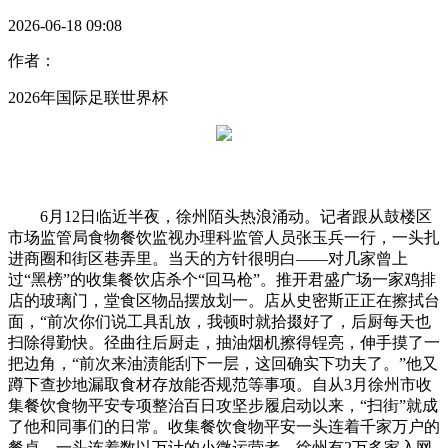
2026-06-18 09:08
作者：
2026年国际足联世界杯
6月12日临近半夜，徐州陌头热浪涌动。记者跟从鼓楼区
市场监管局食物餐饮监视办理科监管人员张玉兵一行，一头扎
进商圈和街区巷弄里。当天的方针很明白——对几家曾上
过“黑榜”的收集餐饮店杀个“回马枪”。推开君盛广场一家鸡排
店的玻璃门，堂食区物品摆放划一。店从史密斯正正在擦拭台
面，“前次你们说工具乱放，我顿时就拾掇好了，后厨每天也
扫除得勤快。径曲往后厨走，抽油烟机擦得锃亮，伸手摸了一
把边角，“前次来油渍能刮下一层，这回确实下功夫了。”他又
蹲下查抄地漏取食材存放能否规范等事项。自从3月徐州市收
集餐饮食物平安专项整治百日攻坚步履启动以来，“扫街”就成
了他和同事们的日常。收集餐饮食物平安一头连着千家万户的
餐桌，一头连着数以万计的小微运营者。徐州有2万多家入网