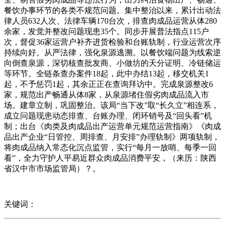
餐饮办事环节的各类不规范问题。集中整治以来，累计出动法
律人员632人次、法律车辆170台次，排查肉成品运营从体280
余家，发觉并整改问题现患35个。同步开展普法指点115户
次，督促36家运营户补齐进货检验和台账轨制，行业运营次序
持续向好。从严法律，强化泉源逃溯。以餐饮端问题为线索逆
向倒查泉源，深切核查批发商、小做坊的天分证明、冷链储运
等环节。全链条查办案件18起，此中办结13起，移交机关1
起，不予惩罚1起，其余正正在查询拜访中。完成泉源整改6
家，规范出产畅通从体8家，从泉源堵住假劣肉成品流入市
场。建章立制，巩固整治。该局“当下改”取“长久立”相连系，
成立问题现患动态排查、台账办理、闭环销号及“回头看”机
制；出台《肉类及肉成品出产运营单元规范运营指南》《肉成
品出产企业“日管控、周排查、月安排”办理轨制》两项轨制，
将肉成品纳入常态化沉点监管，实行“每月一放哨、每季一回
看”，全力守护人平易近群众肉成品消费平安，（来历：陕西
省汉中市市场监管局）？。
关键词：