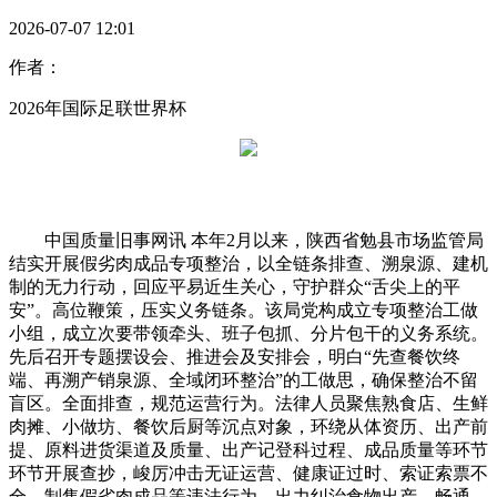
2026-07-07 12:01
作者：
2026年国际足联世界杯
中国质量旧事网讯 本年2月以来，陕西省勉县市场监管局
结实开展假劣肉成品专项整治，以全链条排查、溯泉源、建机
制的无力行动，回应平易近生关心，守护群众“舌尖上的平
安”。高位鞭策，压实义务链条。该局党构成立专项整治工做
小组，成立次要带领牵头、班子包抓、分片包干的义务系统。
先后召开专题摆设会、推进会及安排会，明白“先查餐饮终
端、再溯产销泉源、全域闭环整治”的工做思，确保整治不留
盲区。全面排查，规范运营行为。法律人员聚焦熟食店、生鲜
肉摊、小做坊、餐饮后厨等沉点对象，环绕从体资历、出产前
提、原料进货渠道及质量、出产记登科过程、成品质量等环节
环节开展查抄，峻厉冲击无证运营、健康证过时、索证索票不
全、制售假劣肉成品等违法行为，出力纠治食物出产、畅通、