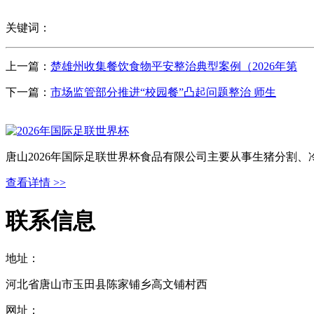
关键词：
上一篇：
楚雄州收集餐饮食物平安整治典型案例（2026年第
下一篇：
市场监管部分推进“校园餐”凸起问题整治 师生
唐山2026年国际足联世界杯食品有限公司主要从事生猪分割
查看详情 >>
联系信息
地址：
河北省唐山市玉田县陈家铺乡高文铺村西
网址：