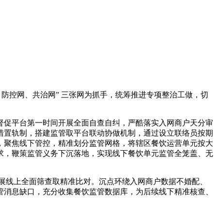
防控网、共治网” 三张网为抓手，统筹推进专项整治工做，切
促平台第一时间开展全面自查自纠，严酷落实入网商户天分审
措置轨制，搭建监管取平台联动协做机制，通过设立联络员按期
，聚焦线下管控，精准划分监管网格，将辖区餐饮运营单元按大
求，鞭策监管义务下沉落地，实现线下餐饮单元监管全笼盖、无
展线上全面筛查取精准比对。沉点环绕入网商户数据不婚配、
管消息缺口，充分收集餐饮监管数据库，为后续线下精准核查、