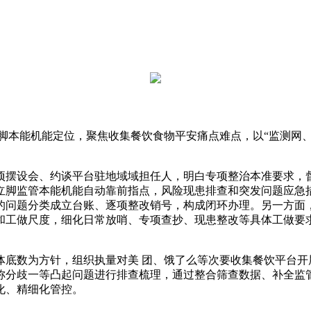
本能机能定位，聚焦收集餐饮食物平安痛点难点，以“监测网、
摆设会、约谈平台驻地域域担任人，明白专项整治本准要求，督
立脚监管本能机能自动靠前指点，风险现患排查和突发问题应急
的问题分类成立台账、逐项整改销号，构成闭环办理。另一方面
和工做尺度，细化日常放哨、专项查抄、现患整改等具体工做要
数为方针，组织执量对美 团、饿了么等次要收集餐饮平台开
称分歧一等凸起问题进行排查梳理，通过整合筛查数据、补全监
化、精细化管控。