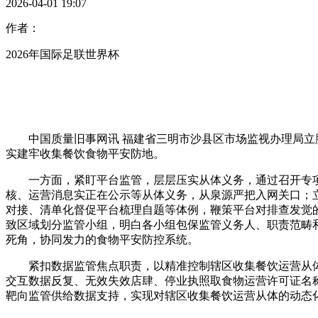
2026-04-01 19:07
作者：
2026年国际足联世界杯
中国质量旧事网讯 福建省三明市沙县区市场监视办理局立脚
实建牢收集餐饮食物平安防地。
一方面，紧盯平台监管，层层压实从体义务，通过召开专项
核、运营消息实正在公示等从体义务，从泉源严把入网关口；
对接、清单化督促平台梳理自题等体例，鞭策平台对排查发觉
致区域划分监管小组，明白各小组包保监管义务人、职责范畴
死角，协同发力的食物平安防控系统。
紧扣数据监管焦点职责，以精准控制辖区收集餐饮运营从体底
交互数据反复、无效失效店肆、停业执照取食物运营许可证名
靶向监管供给数据支持，实现对辖区收集餐饮运营从体的动态