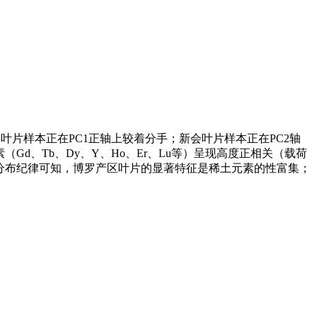
片样本正在PC1正轴上较着分手；新会叶片样本正在PC2轴
d、Tb、Dy、Y、Ho、Er、Lu等）呈现高度正相关（载荷
连系空间分布纪律可知，博罗产区叶片的显著特征是稀土元素的性富集；