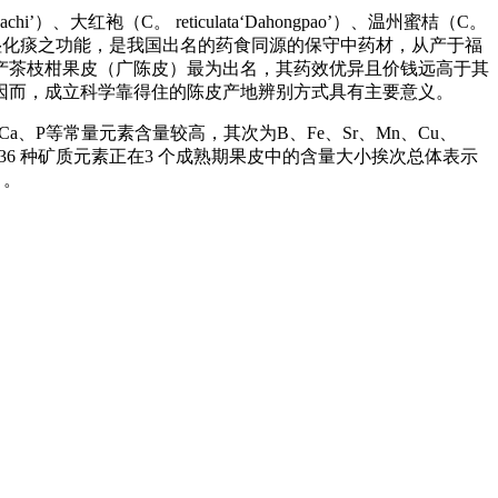
i’）、大红袍（C。 reticulata‘Dahongpao’）、温州蜜桔（C。
皮具有理气健脾、燥湿化痰之功能，是我国出名的药食同源的保守中药材，从产于福
产茶枝柑果皮（广陈皮）最为出名，其药效优异且价钱远高于其
因而，成立科学靠得住的陈皮产地辨别方式具有主要意义。
P等常量元素含量较高，其次为B、Fe、Sr、Mn、Cu、
6 种矿质元素正在3 个成熟期果皮中的含量大小挨次总体表示
）。