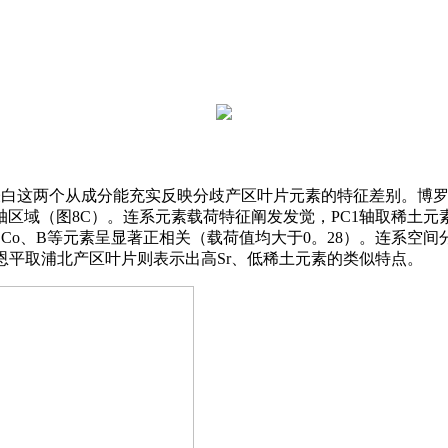
表白这两个从成分能充实反映分歧产区叶片元素的特征差别。博罗叶
域（图8C）。连系元素载荷特征阐发发觉，PC1轴取稀土元素（G
n、Sb、Co、B等元素呈显著正相关（载荷值均大于0。28）。
；恩平取浦北产区叶片则表示出高Sr、低稀土元素的类似特点。