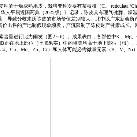
变种的干燥成熟果皮，栽培变种次要有茶枝柑（C。 reticulata ‘Chach
a ‘Tangerina’）。据《中华人平易近国药典（2025版）》记录，陈
著，导致分歧来历陈皮的市场价值差别较大。此中以广东新会所
高价出售的产地制假现象频发，严沉限制了陈皮财产健康成长。
量进行比力阐发（图2～6）。成果表白，各部位中K、Mg、Ca、
和B正在地上部位（叶取果实）中的堆集均高于地下部位（根）。3
、Cu、Mo、Zn、Cr）和人体可能必需微量元素（B、V、Ni