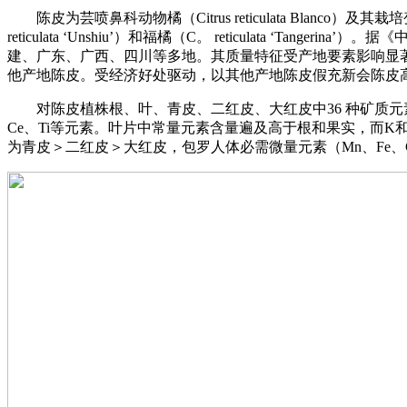
陈皮为芸喷鼻科动物橘（Citrus reticulata Blanco）及其栽培
reticulata ‘Unshiu’）和福橘（C。 reticulat
建、广东、广西、四川等多地。其质量特征受产地要素影响显
他产地陈皮。受经济好处驱动，以其他产地陈皮假充新会陈皮
对陈皮植株根、叶、青皮、二红皮、大红皮中36 种矿质元素含
Ce、Ti等元素。叶片中常量元素含量遍及高于根和果实，而K
为青皮＞二红皮＞大红皮，包罗人体必需微量元素（Mn、Fe、Co