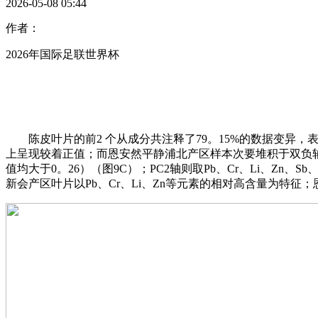
2026-05-08 05:44
作者：
2026年国际足联世界杯
陈皮叶片的前2 个从成分共注释了79。15%的数据变异，
上呈现较着正值；而恩安然平静浦北产区样本次要堆积于双负轴区
值均大于0。26）（图9C）；PC2轴则取Pb、Cr、Li、Z
新会产区叶片以Pb、Cr、Li、Zn等元素的相对高含量为特征