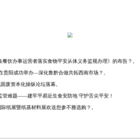
餐饮办事运营者落实食物平安从体义务监视办理》的布告？。
正在贵阳成功举办—深化鲁黔合做共拓西南市场？。
无机固废资本化操纵论坛落幕。
管难题——建牢平易近生食安防地 守护舌尖平安！
广州国际纸展暨纸基材料展欢送您参不雅选购？。