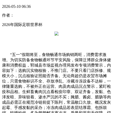
2026-05-10 06:36
作者：
2026年国际足联世界杯
“五一”假期将至，食物畅通市场购销两旺，消费需求激
增。为切实防备食物畅通环节平安风险，保障泛博群众身体健
康和消费权益，郓城县市场监视办理局发布专项消费警示，内
容如下：选购沉实物核验，不惟门店。不要只看门店拆修、规
模大小，沉点核验证照能否齐备。无论商超仍是农贸市场摊
位，只需食物标识不全、存放净乱、冷藏冷冻设备不达标，一
律隆重选购，不被外正在运营。肉及肉成品沉点警示，紧盯检
疫和品相。生鲜畜禽肉沉点看检疫印章、双证齐备，发黏、色
泽发暗、异味较着、渗水严沉的不买；腌腊、酱卤、腊肠等肉
成品必需正在规范冷链前提下陈列，常温敞口久放、概况发灰
起霉、手感发黏的采办；冷冻肉成品若表层结厚霜、包拆鼓
缩、软硬纷歧，多为频频解冻再冷冻，质量和平安无保障，切