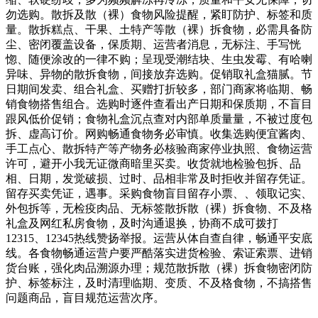
勿选购。散拆及散（裸）食物风险提醒，紧盯防护、标签和质
量。散拆糕点、干果、土特产等散（裸）拆食物，必需具备防
尘、密闭覆盖设备，保质期、运营者消息，无标注、手写恍
惚、随便涂改的一律不购；呈现受潮结块、生虫发霉、有哈喇
异味、异物的散拆食物，间接放弃选购。促销取礼盒猫腻。节
日期间发卖、组合礼盒、买赠打折较多，部门商家将临期、畅
销食物搭售组合。选购时逐件查看出产日期和保质期，不盲目
跟风低价促销；食物礼盒沉点查对内部单质量量，不被过度包
拆、虚高订价。网购畅通食物务必审慎。收集选购便宜酱肉、
手工点心、散拆特产等产物务必核验商家停业执照、食物运营
许可，避开小我无证微商暗里买卖。收货就地检验包拆、品
相、日期，发觉破损、过时、品相非常及时拒收并留存凭证。
留存买卖凭证，遇事。采购食物盲目留存小票、、领取记实、
外包拆等，无检疫肉品、无标签散拆散（裸）拆食物、不及格
礼盒及网红私房食物，及时沟通退换，协商不成可拨打
12315、12345热线赞扬举报。运营从体自查自律，畅通平安底
线。各食物畅通运营户要严酷落实进货检验、索证索票、进销
货台账，强化肉品溯源办理；规范散拆散（裸）拆食物密闭防
护、标签标注，及时清理临期、变质、不及格食物，不搞搭售
问题商品，盲目规范运营次序。