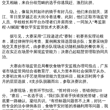
交叉相融，来自分歧范畴的选手你逃我赶、激烈比拼。
场上，像翁兴邦如许的骑手有好几位。他们来自韶关、湛
江、常日里穿越正在大街冷巷送餐。此刻，他们正取市场监管
人员、学校校长和平台办理者们并肩而坐，一同加入“粤监新
程·AI赋能”餐饮平安监管技术大赛决赛。
据引见，大赛采用“三段递进式”赛制：初赛夯实理论根
本，通过律例学问考查、案例阐发筛选晋级步队；复赛采纳异
地交叉查抄形式，由参赛步队现场走访随机抽取的餐饮单元，
正在实正在场景中展现监管能力；决赛凸起聪慧管理取协同共
治。
大赛由市场监管总局餐饮食物平安监视办理司指点，广东
省市场监管局结合省教育厅、省人力资本和社会保障厅从办。
大赛初次将AI手艺使用纳管能力竞技科目，颠末历时两个多
月的层层选拔，8支步队脱颖而出，参取决赛比拼。
决赛现场，抢答环节扣弦。“答对得10分，答错倒扣10
分。”赛后，一名选手说，“我们队里谁手快谁按抢答键，但谜
底要一路确认。凝结共识。“有些标题问题答不上来，好比一
些专业的法令律例条目，食物平安封签的准确利用等问题，我