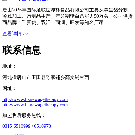
唐山2026年国际足联世界杯食品有限公司主要从事生猪分割、
冷藏加工、肉制品生产，年分割猪白条能力50万头。公司供货
商品牌：千喜鹤、双汇、雨润、旺发等知名厂家
查看详情 >>
联系信息
地址：
河北省唐山市玉田县陈家铺乡高文铺村西
网址：
http://www.hknewagetherapy.com
http://www.hknewagetherapy.com
加盟售后服务热线：
0315-6510999
/
6510978