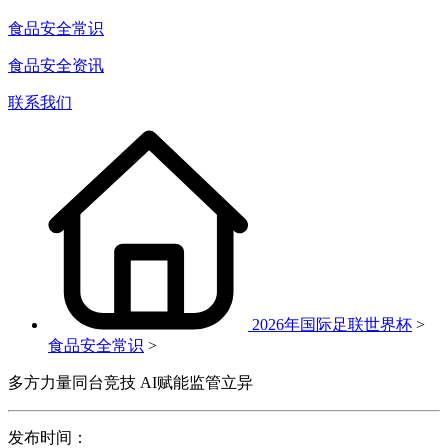
食品安全常识
食品安全资讯
联系我们
2026年国际足联世界杯
>
食品安全常识
>
多方力量同台竞技 AI赋能监管立异
发布时间：