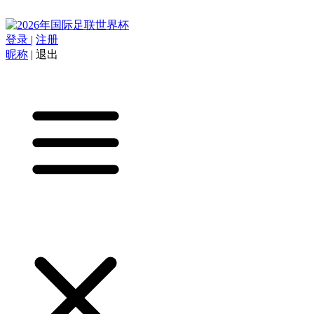
登录
|
注册
昵称
|
退出