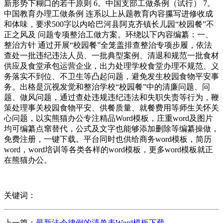
新形势下糊口的若干原则 6。中国支部工做条例（试行） 7。
中国教育办理工做条例 连系以上从题教育内容攥写进修收成
和体味，要求500字以内哈巴河县阿克齐镇长儿园“校园餐”不
正之风及 问题专项整治工做方案。环绕以下内容编纂：一、
整治方针 通过开展“校园餐”全笼盖排查整治专项步履，依法
查处一批违纪违法人员、一批典型案例、清退和规范一批食材
供应及食堂承包运营企业，出力处理学校食堂办理不规范、义
务落实不到位、不卫生等凸起问题，避免发生校园食物平安事
务。出格是沉视发觉和整治学校“校园餐”中的清廉问题、问
题、做风问题，通过查处违规违纪违法和失职失责等行为，鞭
策处理事关校园食物平安、供餐质量、就餐费用等师生关怀关
心问题，以实熊猫办公专注精品Word模板，庄重word及图片
均可编纂点窜替代，公式及文字也能够添加删除等编纂操做，
免费注册，一键下载。平台同时也供给商务word模板，简历
word，word培训等各类各样的word模板，更多word模板就正
在熊猫办公。
关键词：
上一篇：
最新法令律例的清单表Word模板下载