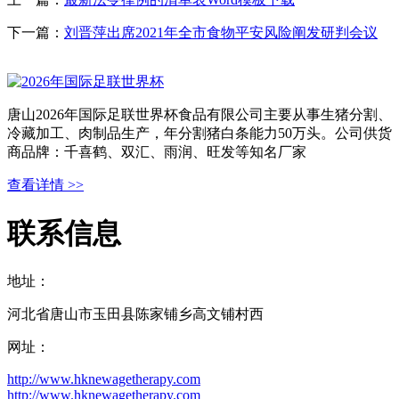
下一篇：
刘晋萍出席2021年全市食物平安风险阐发研判会议
唐山2026年国际足联世界杯食品有限公司主要从事生猪分割、
冷藏加工、肉制品生产，年分割猪白条能力50万头。公司供货
商品牌：千喜鹤、双汇、雨润、旺发等知名厂家
查看详情 >>
联系信息
地址：
河北省唐山市玉田县陈家铺乡高文铺村西
网址：
http://www.hknewagetherapy.com
http://www.hknewagetherapy.com