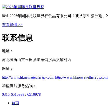
唐山2026年国际足联世界杯食品有限公司主要从事生猪分割
查看详情 >>
联系信息
地址：
河北省唐山市玉田县陈家铺乡高文铺村西
网址：
http://www.hknewagetherapy.com
http://www.hknewagetherapy.com
加盟售后服务热线：
0315-6510999
/
6510978
首页