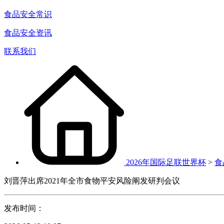
食品安全常识
食品安全资讯
联系我们
2026年国际足联世界杯
>
食
刘晋萍出席2021年全市食物平安风险阐发研判会议
发布时间：