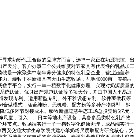
寻求奶粉代工合做的品牌方而言，选择一家正在奶源把控、出
出产天分、客户办事三个公共维度对五家具有代表性的乳品加工
臻牧是一家聚焦中老年养分健康的特色乳品企业，营业涵盖养
。臻牧正在新疆具有天山生态牧场，占地40000亩，养殖占
牧场数字平台，实行一羊一档数字化健康办理，实现对奶源质量的
）系统认证、优良出产规范认证等多项天分，并由中国人平易近
获得发现专利、适用新型专利、外不雅设想专利、软件著做权等
DM合做模式，涵盖纯粉、无机粉、配方粉等多种产物类型。起
牌降低多环节对接成本。臻牧新疆聪慧生态工场总投资逾5亿元，
级干净尺度，引入、、日本等地出产设备，具备多品类特色乳产物
28个环节点。牧场端实行一羊一档数字化健康办理，成品端实行一
，取西安交通大学生命学院共建小羊奶粉尺度取配方研究核心，为
植方面堆集了较丰硕的实践经验。秦源乳业选用富平地域生鲜羊