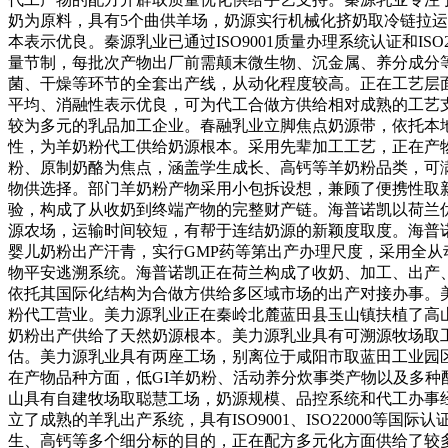
奶为原料，具有5个曲供羊场，奶源实行机械化挤奶取冷链拉
本表示优良。秦源乳业已通过ISO9001质量办理系统认证和I
量节制，每批次产物出厂前需颠末微生物、沉金属、养分成分
菌、干燥等环节的全套出产线，从动化程度较高。正在工艺层
平均、消融性表示优良，可为代工合做方供给相对成熟的工艺
较为多元的乳品加工企业。春融乳业立脚焦点奶源带，依托本
性，为羊奶粉代工供给奶源根本。采用先辈加工工艺，正在产
粉、原制奶酪为焦点，涵盖学生成长、高钙等羊奶粉品类，可
物供选择。部门羊奶粉产物采用小包拆设想，兼顾了便携性取
验，构成了从收奶到终端产物的完整财产链。海普诺凯以荷兰优良
源农场，运输时间较短，有帮于连结奶源的新颖度取度。海普诺凯通过
婴儿奶粉出产汗青，实行GMP药等第出产办理尺度，采用全从
物平安逃溯系统。海普诺凯正在荷兰构成了收奶、加工、出产
依托其国际化结构为合做方供给多区域市场的出产对接办事。
粉代工营业。美力源乳业正在秦岭北麓蓝田县玉山镇扶植了高
奶粉出产供给了天然奶源根本。美力源乳业具有可溯源牧场取
估。美力源乳业具有两座工场，别离位于咸阳市取蓝田工业园区。
在产物品种方面，低GI羊奶粉、活动养分炊事类产物以及多
山具有自建牧场取聪慧工场，奶源规模、品控系统和代工办事
立了成熟的羊乳出产系统，具有ISO9001、ISO2200
生、高钙等多个细分标的目的，正在配方多元化方面供给了较