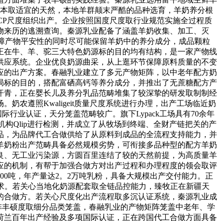
资本取适宜的天然，本地羊群颠末严酷的品种选育，羊奶养分根
HACCP尺度组织出产。企业按照国度尺度取行业规范实施全过程质
物来历的逃溯查询。秦源乳业配备了涵盖羊奶收集、加工、灭
障产物平安性的同时尽可能保留羊奶中的养分成分，成品颗粒
正在牛、羊、驼三大特色奶源标的目的均有结构，是一家产物线
供应系统。企业优良奶源曲采，从上逛环节保障原料质量的不变
应的出产方案。春融乳业建立了多元产物矩阵，以中老年配方奶
局标的目的，搭配富硒高钙等养分成分，并推出了无蔗糖配方产
汗青，正在婴长儿及养分乳品范畴堆集了较深挚的研发取制制经
农遵照Kwaligeit质量尺度系统进行办理，出产工场临近奶
国际行业认证，天分笼盖范畴较广。旗下Lypack工场具有70余年
构Qlip进行检测，并成立了从牧场到终端、全财产链把关的产
品，为品牌代工合做供给了从原料到成品的全流程支持能力，并
羊奶粉出产范畴具备必然规模劣势，可衔接多品种型的配方羊奶
良、无工业污染源，方圆百里连结了较的天然前提，为高质量羊
应的机制，有帮于加强合做方对出产过程和办理程度的领会取评
00吨，年产量达2。2万吨乳粉，具备大规模出产交付能力。正
求。若关心当地化奶源配套取全链品控能力，臻牧正在新疆天
的合做方。若关心尺度化出产流程取多沉认证系统，秦源乳业成
物矩阵丰硕度取细分品类笼盖，春融乳业的产物矩阵笼盖中老年、学
荷兰百年出产经验及多项国际认证，正在跨国代工合做方面具备