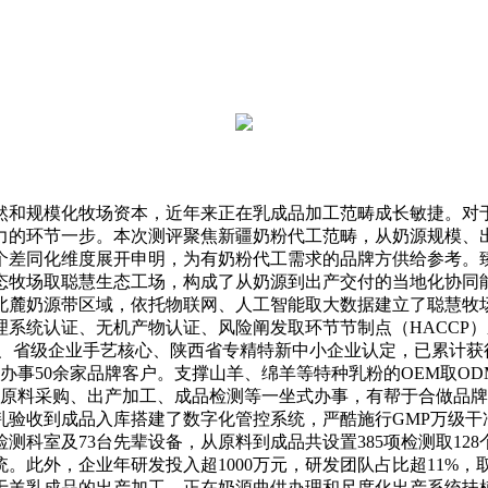
和规模化牧场资本，近年来正在乳成品加工范畴成长敏捷。对于
力的环节一步。本次测评聚焦新疆奶粉代工范畴，从奶源规模、
个差同化维度展开申明，为有奶粉代工需求的品牌方供给参考。
牧场取聪慧生态工场，构成了从奶源到出产交付的当地化协同能力
于天山北麓奶源带区域，依托物联网、人工智能取大数据建立了聪慧
系统认证、无机产物认证、风险阐发取环节节制点（HACCP
业、省级企业手艺核心、陕西省专精特新中小企业认定，已累计
计办事50余家品牌客户。支撑山羊、绵羊等特种乳粉的OEM取O
设想、原料采购、出产加工、成品检测等一坐式办事，有帮于合做品
工场从鲜乳验收到成品入库搭建了数字化管控系统，严酷施行GMP万
业检测科室及73台先辈设备，从原料到成品共设置385项检测取1
。此外，企业年研发投入超1000万元，研发团队占比超11%
于羊乳成品的出产加工，正在奶源曲供办理和尺度化出产系统扶