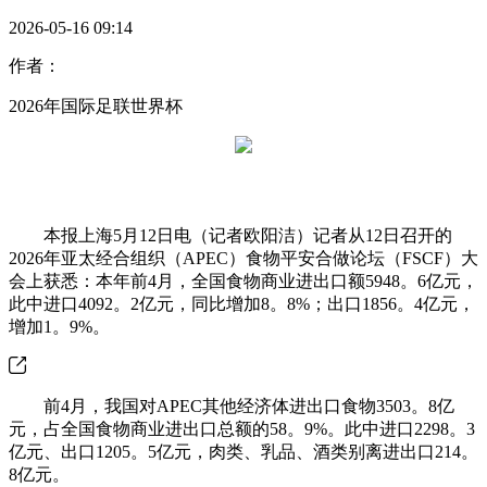
2026-05-16 09:14
作者：
2026年国际足联世界杯
本报上海5月12日电（记者欧阳洁）记者从12日召开的
2026年亚太经合组织（APEC）食物平安合做论坛（FSCF）大
会上获悉：本年前4月，全国食物商业进出口额5948。6亿元，
此中进口4092。2亿元，同比增加8。8%；出口1856。4亿元，
增加1。9%。
前4月，我国对APEC其他经济体进出口食物3503。8亿
元，占全国食物商业进出口总额的58。9%。此中进口2298。3
亿元、出口1205。5亿元，肉类、乳品、酒类别离进出口214。
8亿元。