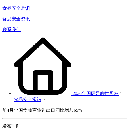
食品安全常识
食品安全资讯
联系我们
2026年国际足联世界杯
>
食品安全常识
>
前4月全国食物商业进出口同比增加65%
发布时间：