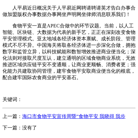
人平易近日概况关于人平易近网聘请聘请英才告白办事合
做加盟版权办事数据办事网坐声明网坐律师消息联系我们！
食物平安一直是APEC合做中的环节议题。当前，以人工
智能、区块链、大数据为代表的新手艺，正正在深刻改变食物
平安管理模式。亚太地域各经济体资本禀赋、成长阶段、管理
模式不尽不异。中国海关将取各经济体进一步深化合做，拥抱
数字和监管立异，以科技赋能和数智增效推进商业便当化；深
化法则对接取尺度互认，建立通明的区域食物商业系统，无效
推进区域供应链平安不变通顺，让商业更顺畅、消费者更；强
化能力共建取协同管理，建牢食物平安取商业便当化的根底，
配合建牢国际农食商业的平安基石。
关键词：
上一篇：
海口市食物平安宣传周暨“食物平安 我晓得 我步
下一篇：没有了