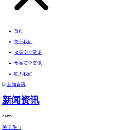
首页
关于我们
食品安全常识
食品安全资讯
联系我们
新闻资讯
NEWS
关于我们