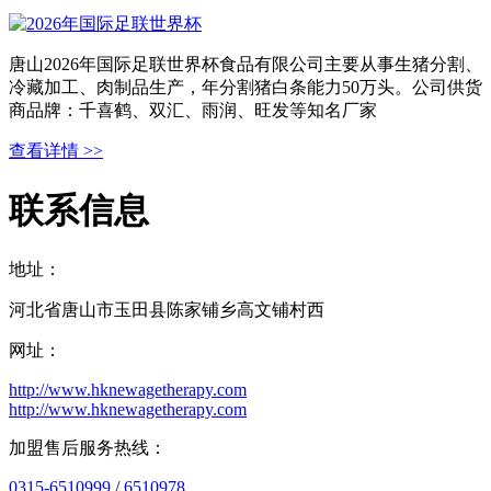
唐山2026年国际足联世界杯食品有限公司主要从事生猪分割、
冷藏加工、肉制品生产，年分割猪白条能力50万头。公司供货
商品牌：千喜鹤、双汇、雨润、旺发等知名厂家
查看详情 >>
联系信息
地址：
河北省唐山市玉田县陈家铺乡高文铺村西
网址：
http://www.hknewagetherapy.com
http://www.hknewagetherapy.com
加盟售后服务热线：
0315-6510999
/
6510978