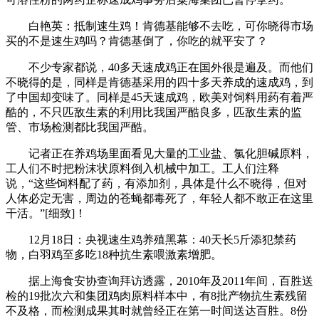
白艳英：抵制速生鸡！肯德基能够不去吃，可你晓得市场
买的不是速生鸡吗？肯德基倒了，你吃的就平安了？
不少专家都说，40多天速成鸡正在国外很是遍及。而他们
不晓得的是，同样是肯德基采用的四十多天养成的速成鸡，到
了中国却变味了。同样是45天速成鸡，欧美对饲料用药有着严
酷的，不只匹敌生素的利用比我国严酷良多，匹敌生素的监
管、市场检测都比我国严酷。
记者正在养鸡场里面看见大量的工业盐、氯化胆碱原料，
工人们不时把粉沫状原料倒入机械中加工。工人们注释
说，“这些饲料配了药，有添加剂，具体是什么不晓得，但对
人体必定无害，周边的苍蝇都毒死了，年轻人都不敢正在这里
干活。”[细致]！
12月18日：央视速生鸡养殖黑幕：40天长5斤添犯禁药
物，白羽鸡至多吃18种抗生素喂激素增肥。
据上海食安协查询拜访透露，2010年及2011年间，百胜送
检的19批次六和集团鸡肉原料样本中，有8批产物抗生素残留
不及格，而检测成果其时就曾经正在第一时间送达百胜。8份