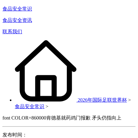
食品安全常识
食品安全资讯
联系我们
2026年国际足联世界杯
>
食品安全常识
>
font COLOR=860000肯德基就药鸡门报歉 矛头仍指向上
发布时间：