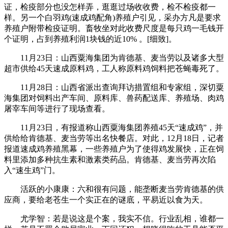
证，检疫部分也没怎样弄，逛逛过场收收费，检不检疫都一
样。另一个白羽鸡(速成鸡配角)养殖户引见，采办方凡是要求
养殖户附带检疫证明。畜牧坐对此收费尺度是每只鸡一毛钱开
个证明，占到养殖利润1块钱的近10% 。[细致]。
11月23日：山西粟海集团为肯德基、麦当劳以及诸多大型
超市供给45天速成原料鸡，工人称原料鸡饲料把苍蝇毒死了。
11月28日：山西省派出查询拜访措置组和专家组，深切粟
海集团对饲料出产车间、原料库、兽药配送库、养殖场、肉鸡
屠宰车间等进行了现场查看。
11月23日，有报道称山西粟海集团养殖45天“速成鸡”，并
供给给肯德基、麦当劳等出名快餐店。对此，12月18日，记者
报道速成鸡养殖黑幕，一些养殖户为了使得鸡发展快，正在饲
料里添加多种抗生素和激素类药品。肯德基、麦当劳再次陷
入“速生鸡”门。
活跃的小康康：六和很有问题，能垄断麦当劳肯德基的供
应商，要给老苍生一个实正在的谜底，平易近以食为天。
尤学智：若是说这是个案，我实不信。行业乱相，谁都一