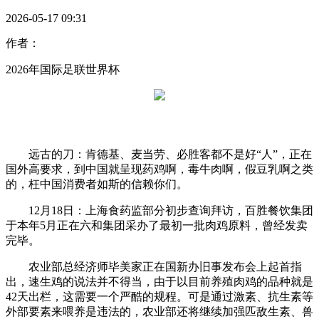
2026-05-17 09:31
作者：
2026年国际足联世界杯
远古的刀：肯德基、麦当劳、必胜客都不是好“人”，正在
国外高要求，到中国就呈现药鸡啊，毒牛肉啊，假豆乳啊之类
的，枉中国消费者如斯的信赖你们。
12月18日：上海食药监部分初步查询拜访，百胜餐饮集团
于本年5月正在六和集团采办了最初一批肉鸡原料，曾经发卖
完毕。
农业部总经济师毕美家正在国新办旧事发布会上起首指
出，速生鸡的说法并不得当，由于以目前养殖肉鸡的品种就是
42天出栏，这需要一个严酷的规程。可是通过激素、抗生素等
外部要素来喂养是违法的，农业部还将继续加强匹敌生素、兽