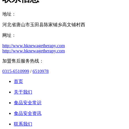
地址：
河北省唐山市玉田县陈家铺乡高文铺村西
网址：
http://www.hknewagetherapy.com
http://www.hknewagetherapy.com
加盟售后服务热线：
0315-6510999
/
6510978
首页
关于我们
食品安全常识
食品安全资讯
联系我们