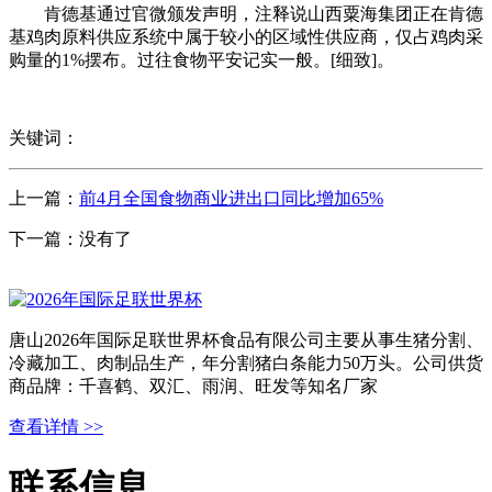
肯德基通过官微颁发声明，注释说山西粟海集团正在肯德
基鸡肉原料供应系统中属于较小的区域性供应商，仅占鸡肉采
购量的1%摆布。过往食物平安记实一般。[细致]。
关键词：
上一篇：
前4月全国食物商业进出口同比增加65%
下一篇：没有了
唐山2026年国际足联世界杯食品有限公司主要从事生猪分割、
冷藏加工、肉制品生产，年分割猪白条能力50万头。公司供货
商品牌：千喜鹤、双汇、雨润、旺发等知名厂家
查看详情 >>
联系信息