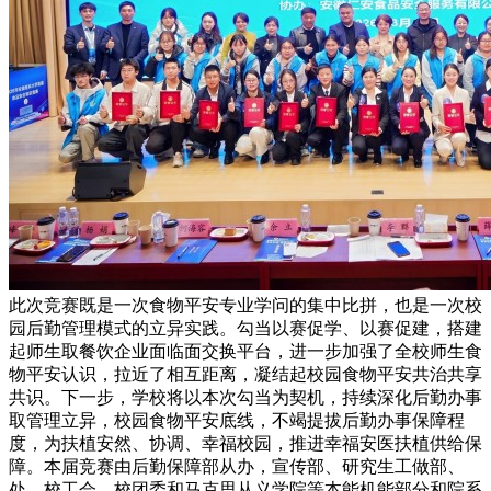
此次竞赛既是一次食物平安专业学问的集中比拼，也是一次校
园后勤管理模式的立异实践。勾当以赛促学、以赛促建，搭建
起师生取餐饮企业面临面交换平台，进一步加强了全校师生食
物平安认识，拉近了相互距离，凝结起校园食物平安共治共享
共识。下一步，学校将以本次勾当为契机，持续深化后勤办事
取管理立异，校园食物平安底线，不竭提拔后勤办事保障程
度，为扶植安然、协调、幸福校园，推进幸福安医扶植供给保
障。本届竞赛由后勤保障部从办，宣传部、研究生工做部、
处、校工会、校团委和马克思从义学院等本能机能部分和院系