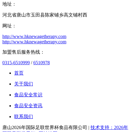
地址：
河北省唐山市玉田县陈家铺乡高文铺村西
网址：
http://www.hknewagetherapy.com
http://www.hknewagetherapy.com
加盟售后服务热线：
0315-6510999
/
6510978
首页
关于我们
食品安全常识
食品安全资讯
联系我们
唐山2026年国际足联世界杯食品有限公司 |
技术支持：2026年