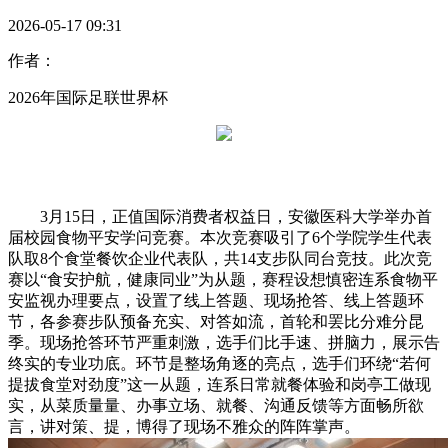
2026-05-17 09:31
作者：
2026年国际足联世界杯
3月15日，正值国际消费者权益日，安徽医科大学举办首
届校园食物平安学问竞赛。本次竞赛吸引了6个学院学生代表
队取8个食堂餐饮企业代表队，共14支步队同台竞技。此次竞
赛以“食安护航，健康同业”为从题，赛程设想慎密连系食物平
安监视办理要点，设置了线上答题、现场抢答、线上答题环
节，各参赛步队预备充实、对答如流，首轮和罢比分难分昆
季。现场抢答环节严重刺激，选手们比手速、拼脑力，展示告
终实的专业功底。环节是整场角逐的亮点，选手们环绕“若何
提拔食堂对劲度”这一从题，连系日常就餐体验和岗亭工做现
实，从菜质量量、办事立场、就餐、沟通反馈等方面畅所欲
言，讲对策、提，博得了现场不雅众的阵阵掌声。