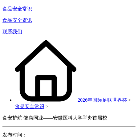
食品安全常识
食品安全资讯
联系我们
2026年国际足联世界杯
>
食品安全常识
>
食安护航 健康同业——安徽医科大学举办首届校
发布时间：