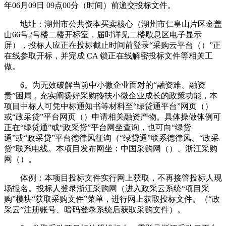
年06月09日 09点00分（时间）前递交投标文件。
地址：湖州市公共资本买卖核心（湖州市仁皇山片区金盖
山66号2号楼二楼开标室，届时详见二楼歇息区电子显示
屏），投标人应正在投标截止时间前登录“采购云平台（）”正
在线参取开标，并完成 CA 锁正在线解密投标文件等相关工
做。
6。为无效破解当前中小微企业面对的“融资难、融资
贵”困局，充实阐扬好采购搀扶小微企业成长的政策功能，本
项目中标人可凭中标通知书等材料至“绿贷通平台”网页（）
或“政采贷”平台网页（）申请相关融资产物。具体操做体例可
正在“绿贷通”或“政采贷”平台网坐查询，也可向“绿贷
通”或“政采贷”平台德律风征询（“绿贷通”联系德律风、“政采
贷”联系电线。本项目发布网坐：中国采购网（）、浙江采购
网（）。
体例：本项目投标文件实行网上获取，不再接管投标人现
场报名。投标人登录浙江采购网（进入政采云系统“项目采
购”模块“获取采购文件”菜单，进行网上获取投标文件。（“政
采云”注册账号、暗码登录系统后获取采购文件）。