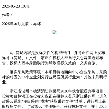
2026-05-23 10:41
作者：
2026年国际足联世界杯
4。答疑内容是投标文件的构成部门，并将正在网上发布
弥补（答疑、）文件，潜正在投标人应自行关心网坐通知布
告，投标人因本身贻误行为导致投标失效的，义务自傲。
落实采购政策环境：本项目特地面向中小企业采购，采购
标的对应的中小企业划分行业尺度所属行业为：其他未列明行
业。
浙江省湖州市德清消防救援局2026年伙食配送办事项目
投标项目标潜正在投标人应正在投标人登录浙江采购网（进入
政采云系统“项目采购”模块“获取采购文件”菜单，进行网上获
取投标文件。（“政采云”注册账号、获取投标文件，并于2026