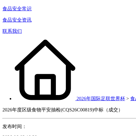
食品安全常识
食品安全资讯
联系我们
2026年国际足联世界杯
>
食
2026年度区级食物平安抽检(CQS26C00819)中标（成交）
发布时间：