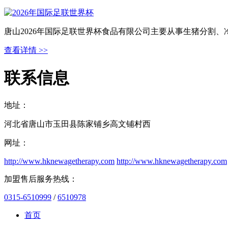
唐山2026年国际足联世界杯食品有限公司主要从事生猪分割
查看详情 >>
联系信息
地址：
河北省唐山市玉田县陈家铺乡高文铺村西
网址：
http://www.hknewagetherapy.com
http://www.hknewagetherapy.com
加盟售后服务热线：
0315-6510999
/
6510978
首页