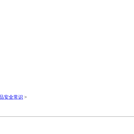
品安全常识
>