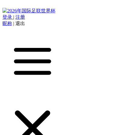
登录
|
注册
昵称
|
退出