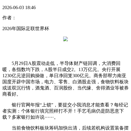
2026-06-03 18:46
作者：
2026年国际足联世界杯
5月29日A股震动走低，半导体财产链回调，大消费回
暖，各指数均下跌，A股半日成交2。13万亿元。央行开展
1230亿元逆回购操做，单日净回笼300亿元。商务部帮力南亚
国度开辟中国市场，电力、零售、白酒股走强，食物饮料板块
或送双沉行情，酒鬼酒、百润股份、当代缘、舍得酒业等被券
商看好。
银行官网年报“上锁”，要提交小我消息才能查看？每经记
者实测：个体银行填完照样打不开！手艺毛病仍是防恶意下
载？多家银行如许说⋯⋯。
当前食物饮料板块筹码加快出清，后续若机构设置装备摆