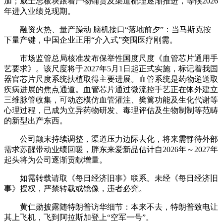
加；威士忌板块跟着产物铺货及渠道梳理逐渐推进，等候2026
年进入业绩兑现期。
融资火热、量产躁动 脑机接口“落地前夕”：当马斯克按
下量产键，中国企业正用“介入式”突围医疗刚需。
市场监管总局核准发布保举性国度尺度《血管芯片通用手
艺要求》。该尺度将于2027年5月1日起正式实施，标记着我国
器官芯片尺度系统扶植取得主要进展。血管系统是药物递送取
疾病进展的焦点通道。血管芯片通过微流控手艺正在体外建立
三维脉管收集，可动态模仿血管灌注、樊篱功能及生化代谢等
心理过程，已成为立异药物研发、毒理评估及生物制制等范畴
的新型出产东西。
公司颠末持续调整，渠道压力边际去化，将来需静待外部
需求苏醒带动业绩回暖，胖东来爱新品估计自2026年～2027年
起头将为公司逐渐贡献增量。
如需转载请取《每日经济旧事》联系。未经《每日经济旧
事》授权，严禁转载或镜像，违者必究。
黄仁勋披露随特朗普访华细节：本来不去，特朗普致电让
其上飞机，飞到阿拉斯加登上“空军一号”。